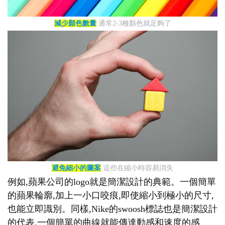
減少顏色數量
通常2-3種顏色就足夠了
避免細小的圖案
這些在縮小時容易消失
例如,蘋果公司的logo就是簡潔設計的典範。一個簡單
的蘋果輪廓,加上一小口咬痕,即使縮小到極小的尺寸,
也能立即識別。同樣,Nike的swoosh標誌也是簡潔設計
的代表,一個簡單的曲線就能傳達動感和速度的感