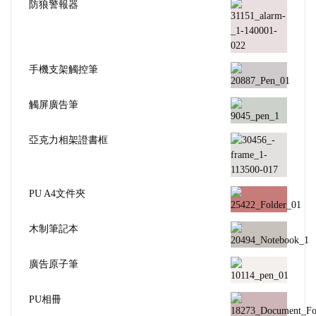
防狼警報器
手機支架觸控筆
觸屏廣告筆
亞克力相架證書框
PU A4文件夾
木制筆記本
廣告原子筆
PU相冊