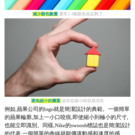
減少顏色數量
通常2-3種顏色就足夠了
避免細小的圖案
這些在縮小時容易消失
例如,蘋果公司的logo就是簡潔設計的典範。一個簡單
的蘋果輪廓,加上一小口咬痕,即使縮小到極小的尺寸,
也能立即識別。同樣,Nike的swoosh標誌也是簡潔設計
的代表,一個簡單的曲線就能傳達動感和速度的感