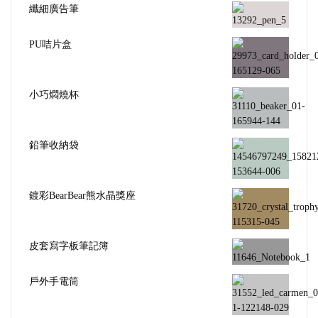
纖細廣告筆
PU咭片盒
小巧燜燒杯
鉛筆收納袋
鍍彩BearBear熊水晶獎座
皮套寫字板筆記簿
戶外手電筒