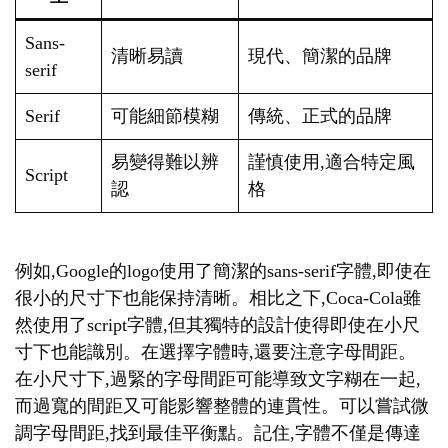
Sans-
清晰易讀
現代、簡潔的品牌
serif
Serif
可能細節模糊
傳統、正式的品牌
易變得難以辨
謹慎使用,適合特定風
Script
認
格
例如,Google的logo使用了簡潔的sans-serif字體,即使在
很小的尺寸下也能保持清晰。相比之下,Coca-Cola雖
然使用了script字體,但其獨特的設計使得即使在小尺
寸下也能識別。在選擇字體時,還要注意字母間距。
在小尺寸下,過緊的字母間距可能導致文字糊在一起,
而過寬的間距又可能影響整體的連貫性。可以嘗試微
調字母間距,找到最佳平衡點。記住,字體不僅是傳達