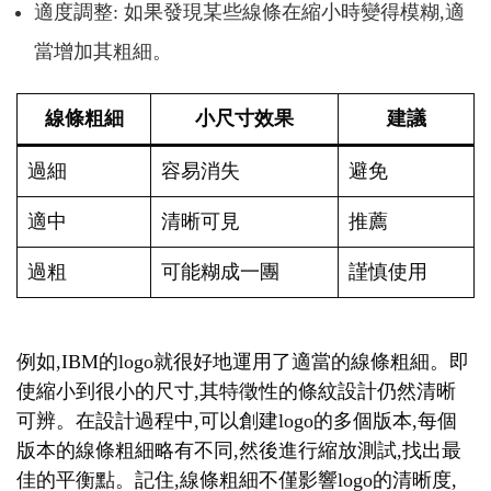
適度調整: 如果發現某些線條在縮小時變得模糊,適
當增加其粗細。
線條粗細
小尺寸效果
建議
過細
容易消失
避免
適中
清晰可見
推薦
過粗
可能糊成一團
謹慎使用
例如,IBM的logo就很好地運用了適當的線條粗細。即
使縮小到很小的尺寸,其特徵性的條紋設計仍然清晰
可辨。在設計過程中,可以創建logo的多個版本,每個
版本的線條粗細略有不同,然後進行縮放測試,找出最
佳的平衡點。記住,線條粗細不僅影響logo的清晰度,