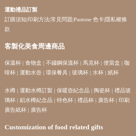
運動禮品
訂製
訂購須知
|
印刷方法
|
常見問題
|
Pantone 色卡
|
隱私權條
款
客製化美食周邊商品
保溫杯
|
食物盒
|
不鏽鋼保溫杯
|
馬克杯
|
便當盒
|
咖
啡杯
|
運動水壺
|
環保餐具
|
玻璃杯
|
水杯
|
紙杯
水樽
|
運動水樽訂製
|
保暖壺紀念品
|
陶瓷杯
|
禮品玻
璃杯
|
鋁水樽紀念品
|
特色杯
|
禮品杯
|
廣告杯
|
印刷
廣告紙杯
|
廣告杯
Customization of food related gifts