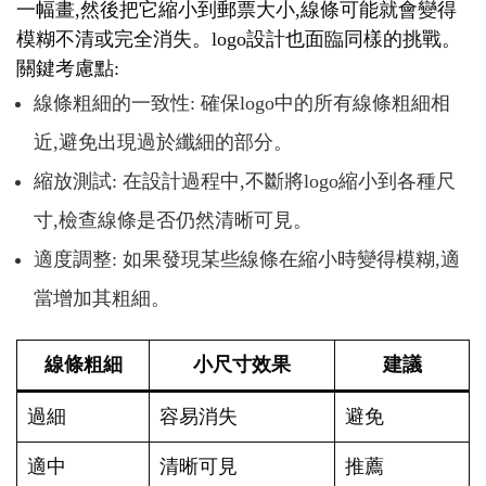
一幅畫,然後把它縮小到郵票大小,線條可能就會變得
模糊不清或完全消失。logo設計也面臨同樣的挑戰。
關鍵考慮點:
線條粗細的一致性: 確保logo中的所有線條粗細相
近,避免出現過於纖細的部分。
縮放測試: 在設計過程中,不斷將logo縮小到各種尺
寸,檢查線條是否仍然清晰可見。
適度調整: 如果發現某些線條在縮小時變得模糊,適
當增加其粗細。
線條粗細
小尺寸效果
建議
過細
容易消失
避免
適中
清晰可見
推薦