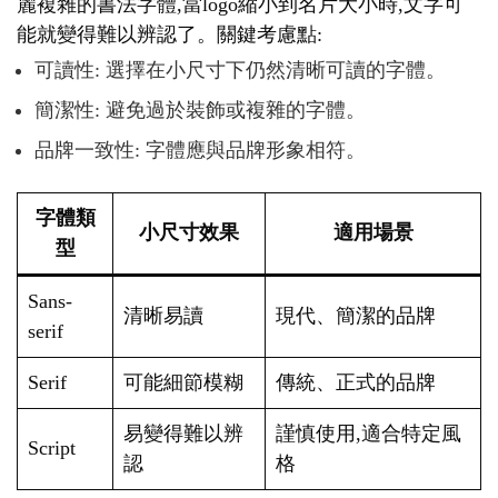
麗複雜的書法字體,當logo縮小到名片大小時,文字可
能就變得難以辨認了。關鍵考慮點:
可讀性: 選擇在小尺寸下仍然清晰可讀的字體。
簡潔性: 避免過於裝飾或複雜的字體。
品牌一致性: 字體應與品牌形象相符。
字體類
小尺寸效果
適用場景
型
Sans-
清晰易讀
現代、簡潔的品牌
serif
Serif
可能細節模糊
傳統、正式的品牌
易變得難以辨
謹慎使用,適合特定風
Script
認
格