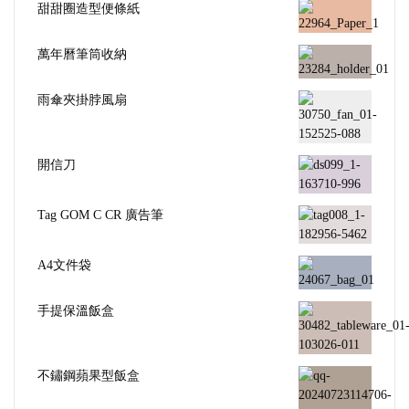
甜甜圈造型便條紙
萬年曆筆筒收納
雨傘夾掛脖風扇
開信刀
Tag GOM C CR 廣告筆
A4文件袋
手提保溫飯盒
不鏽鋼蘋果型飯盒