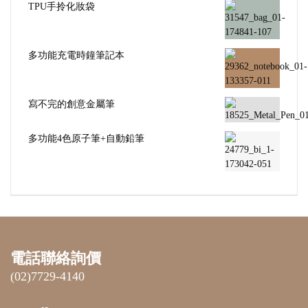
TPU手拎化妝袋
多功能充電時鐘筆記本
寫不完的創意金屬筆
多功能4色原子筆+自動鉛筆
電話聯絡詢價
(02)7729-4140