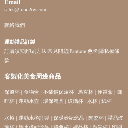
Email
sales@food2tw.com
聯絡我們
運動禮品
訂製
訂購須知
|
印刷方法
|
常見問題
|
Pantone 色卡
|
隱私權條
款
客製化美食周邊商品
保溫杯
|
食物盒
|
不鏽鋼保溫杯
|
馬克杯
|
便當盒
|
咖
啡杯
|
運動水壺
|
環保餐具
|
玻璃杯
|
水杯
|
紙杯
水樽
|
運動水樽訂製
|
保暖壺紀念品
|
陶瓷杯
|
禮品玻
璃杯
|
鋁水樽紀念品
|
特色杯
|
禮品杯
|
廣告杯
|
印刷