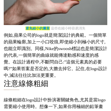
避免細小的圖案
這些在縮小時容易消失
例如,蘋果公司的logo就是簡潔設計的典範。一個簡單
的蘋果輪廓,加上一小口咬痕,即使縮小到極小的尺寸,
也能立即識別。同樣,Nike的swoosh標誌也是簡潔設計
的代表,一個簡單的曲線就能傳達動感和速度的感
覺。在設計過程中,不斷問自己:”這個元素真的必要
嗎?”如果答案是否定的,大膽去掉它。記住,在logo設計
中,減法往往比加法更重要。
注意線條粗細
線條粗細在logo設計中扮演著關鍵角色,尤其是當logo
需要縮小使用時。想像一下,如果你用極細的鉛筆畫