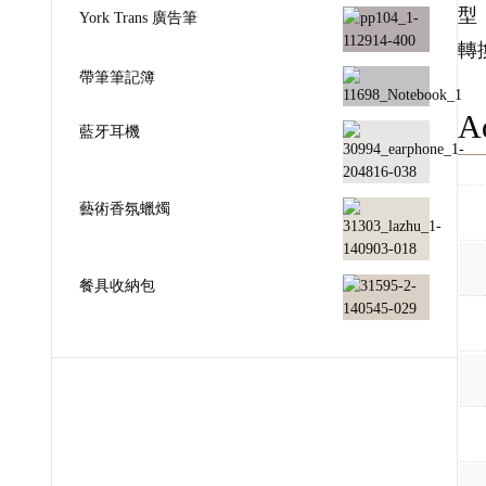
型
York Trans 廣告筆
轉
帶筆筆記簿
Ad
藍牙耳機
藝術香氛蠟燭
餐具收納包