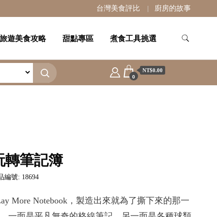
台灣美食評比
廚房的故事
旅遊美食攻略
甜點專區
煮食工具挑選
NT$0.00
0
玩轉筆記簿
編號: 18694
Lay More Notebook，製造出來就為了撕下來的那一
，一面是平凡無奇的格線筆記，另一面是各種球類