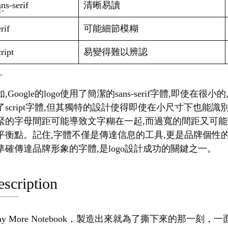
ns-serif
清晰易讀
rif
可能細節模糊
ript
易變得難以辨認
,Google的logo使用了簡潔的sans-serif字體,即使在
了script字體,但其獨特的設計使得即使在小尺寸下也能
緊的字母間距可能導致文字糊在一起,而過寬的間距又可能
平衡點。記住,字體不僅是傳達信息的工具,更是品牌個性
準確傳達品牌形象的字體,是logo設計成功的關鍵之一。
scription
Lay More Notebook，製造出來就為了撕下來的那