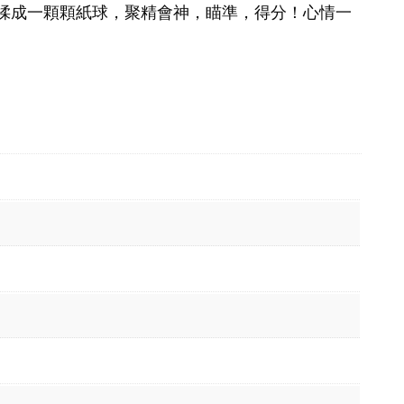
揉成一顆顆紙球，聚精會神，瞄準，得分！心情一