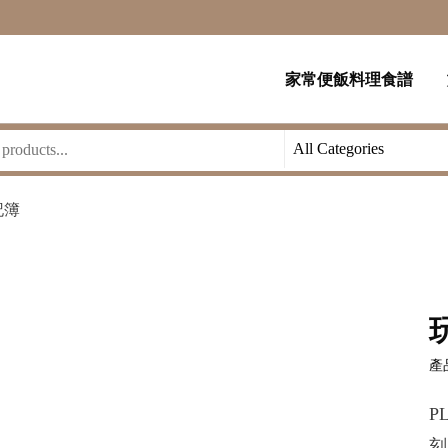
家常便飯料理食譜
記簿
產品
P
刻