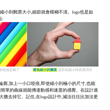
縮小到郵票大小,細節就會模糊不清。logo也是如
:
種顏色就足夠了
避免細小的圖案
這些在縮小時容易消失
輪廓,加上一小口咬痕,即使縮小到極小的尺寸,也能
表,一個簡單的曲線就能傳達動感和速度的感覺。在設計過
大膽去掉它。記住,在logo設計中,減法往往比加法更