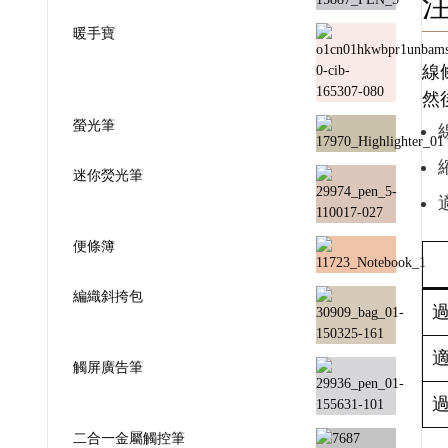
暖手寶
線
然
螢光筆
迷你熒光筆
便條簿
編織斜挎包
觸屏廣告筆
二合一金屬觸控筆