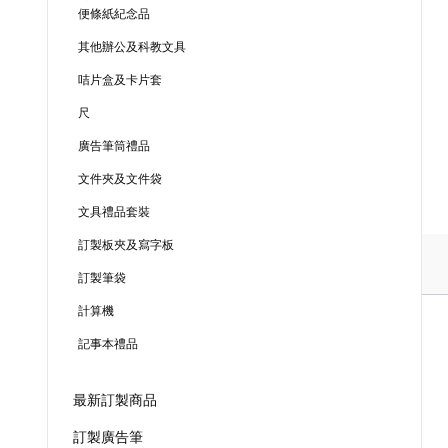
便條紙紀念品
其他辦公及科教文具
咭片盒及卡片套
尺
廣告筆筒禮品
文件夾及文件袋
文具禮品套裝
訂製板夾及寫字板
訂製筆袋
計算機
記事本禮品
最新訂製商品
訂製廣告筆