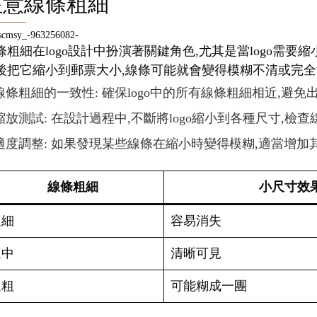
注意線條粗細
條粗細在logo設計中扮演著關鍵角色,尤其是當logo需
後把它縮小到郵票大小,線條可能就會變得模糊不清或完全消
線條粗細的一致性: 確保logo中的所有線條粗細相近,避
縮放測試: 在設計過程中,不斷將logo縮小到各種尺寸,檢
適度調整: 如果發現某些線條在縮小時變得模糊,適當增加
線條粗細
小尺寸效
過細
容易消失
適中
清晰可見
過粗
可能糊成一團