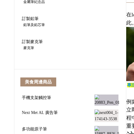
金屬筆紀念品
在
訂製鉛筆
此
鉛筆及鉛芯筆
訂製麥克筆
麥克筆
美食周邊商品
專
手機支架觸控筆
例
立
Next Met AL 廣告筆
程
重
多功能原子筆