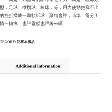
型：足球、橄欖球、棒球…等，用力使勁把寫不出
的挫折揉成一顆顆紙球，聚精會神，瞄準，得分！
情一轉換，也許靈感也跟著來囉！
ATEGORY:
記事本禮品
Additional information