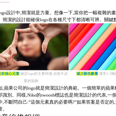
logo設計中,簡潔就是力量。想像一下,當你把一幅複雜的畫
。簡潔的設計能確保logo在各種尺寸下都清晰可辨。關鍵點
注於核心元素
確定logo的主要特徵,去除不必
減少顏色數量
通常2-3
要的裝飾
如,蘋果公司的logo就是簡潔設計的典範。一個簡單的蘋果
即識別。同樣,Nike的swoosh標誌也是簡潔設計的代
中,不斷問自己:”這個元素真的必要嗎?”如果答案是否定的,
要。