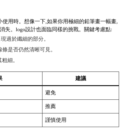
要縮小使用時。想像一下,如果你用極細的鉛筆畫一幅畫,
失。logo設計也面臨同樣的挑戰。關鍵考慮點:
免出現過於纖細的部分。
查線條是否仍然清晰可見。
其粗細。
果
建議
避免
推薦
謹慎使用