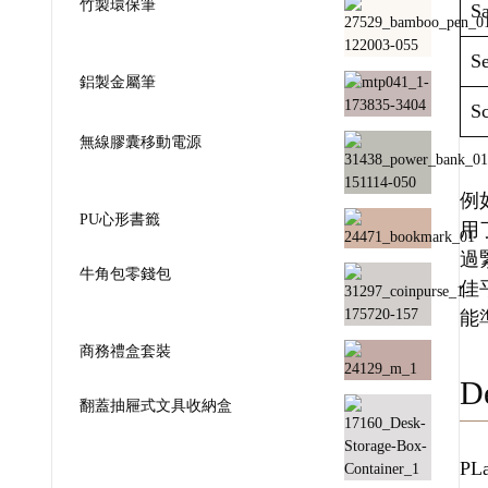
竹製環保筆
Sa
Se
鋁製金屬筆
Sc
無線膠囊移動電源
例如
PU心形書籤
用
過
牛角包零錢包
佳
能
商務禮盒套裝
De
翻蓋抽屜式文具收納盒
P