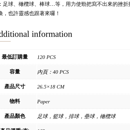
：足球、橄欖球、棒球…等，用力使勁把寫不出來的挫折
換，也許靈感也跟著來囉！
ditional information
最低訂購量
120 PCS
容量
內頁：40 PCS
產品尺寸
26.5×18 CM
物料
Paper
產品顏色
足球，籃球，排球，壘球，橄欖球