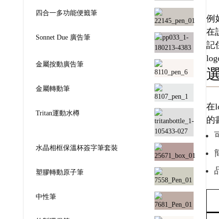
四合一多功能便籤筆
例
在
Sonnet Due 廣告筆
記
l
金屬按動廣告筆
金屬轉動筆
在
Tritan運動水樽
的
水晶相框保溫杯簽字筆套裝
塑膠轉動原子筆
中性筆