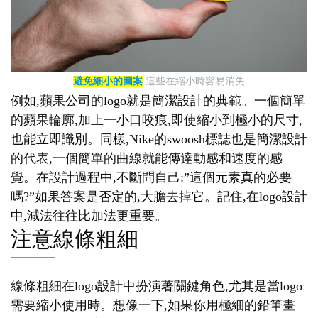
避免細小的圖案
這些在縮小時容易消失
例如,蘋果公司的logo就是簡潔設計的典範。一個簡單
的蘋果輪廓,加上一小口咬痕,即使縮小到極小的尺寸,
也能立即識別。同樣,Nike的swoosh標誌也是簡潔設計
的代表,一個簡單的曲線就能傳達動感和速度的感
覺。在設計過程中,不斷問自己:”這個元素真的必要
嗎?”如果答案是否定的,大膽去掉它。記住,在logo設計
中,減法往往比加法更重要。
注意線條粗細
線條粗細在logo設計中扮演著關鍵角色,尤其是當logo
需要縮小使用時。想像一下,如果你用極細的鉛筆畫