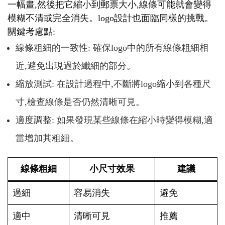
一幅畫,然後把它縮小到郵票大小,線條可能就會變得
模糊不清或完全消失。logo設計也面臨同樣的挑戰。
關鍵考慮點:
線條粗細的一致性: 確保logo中的所有線條粗細相
近,避免出現過於纖細的部分。
縮放測試: 在設計過程中,不斷將logo縮小到各種尺
寸,檢查線條是否仍然清晰可見。
適度調整: 如果發現某些線條在縮小時變得模糊,適
當增加其粗細。
線條粗細
小尺寸效果
建議
過細
容易消失
避免
適中
清晰可見
推薦