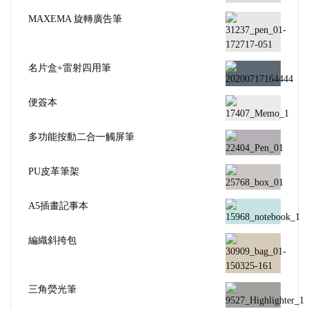
MAXEMA 旋轉廣告筆
名片盒+雷射四用筆
便簽本
多功能按動二合一觸屏筆
PU皮革筆架
A5插畫記事本
編織斜挎包
三角熒光筆