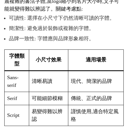
麗複雜的書法字體,當logo縮小到名片大小時,文字可
能就變得難以辨認了。關鍵考慮點:
可讀性: 選擇在小尺寸下仍然清晰可讀的字體。
簡潔性: 避免過於裝飾或複雜的字體。
品牌一致性: 字體應與品牌形象相符。
字體類
小尺寸效果
適用場景
型
Sans-
清晰易讀
現代、簡潔的品牌
serif
Serif
可能細節模糊
傳統、正式的品牌
易變得難以辨
謹慎使用,適合特定風
Script
認
格