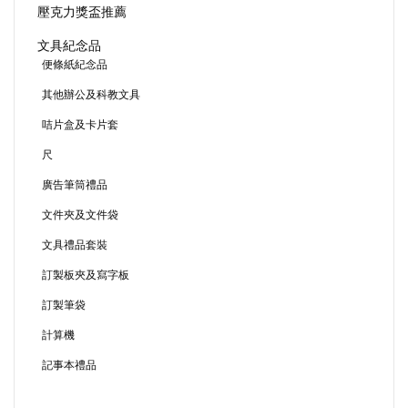
壓克力獎盃推薦
文具紀念品
便條紙紀念品
其他辦公及科教文具
咭片盒及卡片套
尺
廣告筆筒禮品
文件夾及文件袋
文具禮品套裝
訂製板夾及寫字板
訂製筆袋
計算機
記事本禮品