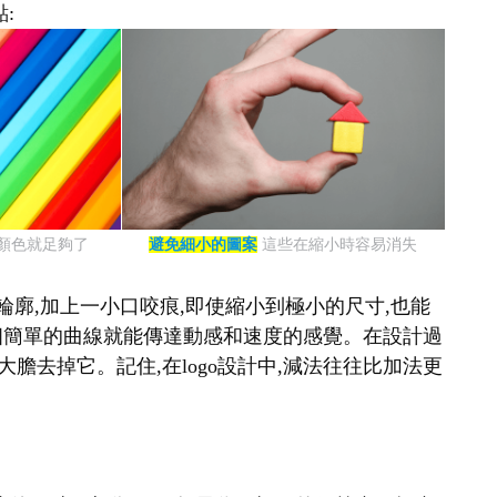
:
種顏色就足夠了
避免細小的圖案
這些在縮小時容易消失
輪廓,加上一小口咬痕,即使縮小到極小的尺寸,也能
表,一個簡單的曲線就能傳達動感和速度的感覺。在設計過
大膽去掉它。記住,在logo設計中,減法往往比加法更