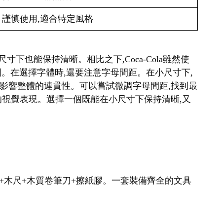
謹慎使用,適合特定風格
很小的尺寸下也能保持清晰。相比之下,Coca-Cola雖然使
識別。在選擇字體時,還要注意字母間距。在小尺寸下,
影響整體的連貫性。可以嘗試微調字母間距,找到最
的視覺表現。選擇一個既能在小尺寸下保持清晰,又
支+木尺+木質卷筆刀+擦紙膠。一套裝備齊全的文具