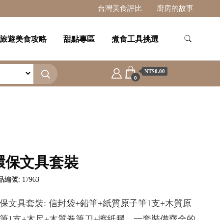
台灣美食評比
廚房的故事
旅遊美食攻略
甜點專區
煮食工具挑選
NT$0.00
0
環保文具套裝
編號: 17963
保文具套裝: 信封袋+鉛筆+紙質原子筆1支+木質原
筆1支+木尺+木質卷筆刀+擦紙膠。一套裝備齊全的