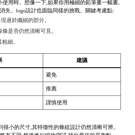
要縮小使用時。想像一下,如果你用極細的鉛筆畫一幅畫,
失。logo設計也面臨同樣的挑戰。關鍵考慮點:
免出現過於纖細的部分。
查線條是否仍然清晰可見。
其粗細。
果
建議
避免
推薦
謹慎使用
縮小到很小的尺寸,其特徵性的條紋設計仍然清晰可辨。