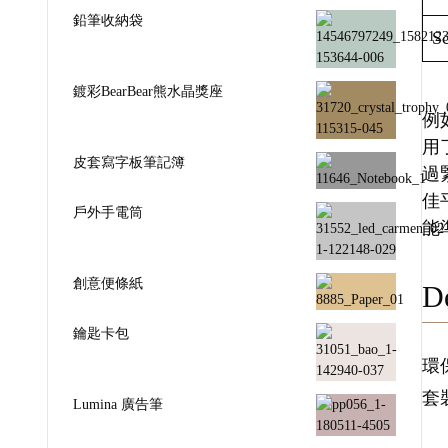
鉛筆收納袋
Sc
鍍彩BearBear熊水晶獎座
例如
用
皮套寫字板筆記簿
過
佳
戶外手電筒
能
創意便條紙
De
鑰匙卡包
環
套
Lumina 廣告筆