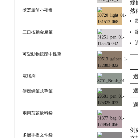
線
獎盃筆筒小夜燈
然
三口按動金屬筆
可愛動物按壓中性筆
電腦刷
便攜鋼筆式毛筆
兩用茄芷飲料袋
例
多層手提文件袋