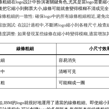
條粗細在logo設計中扮演著關鍵角色,尤其是當logo需
後把它縮小到郵票大小,線條可能就會變得模糊不清或完全消
線條粗細的一致性: 確保logo中的所有線條粗細相近,避
縮放測試: 在設計過程中,不斷將logo縮小到各種尺寸,檢
適度調整: 如果發現某些線條在縮小時變得模糊,適當增加
線條粗細
小尺寸效
過細
容易消失
適中
清晰可見
過粗
可能糊成一團
如,IBM的logo就很好地運用了適當的線條粗細。即使