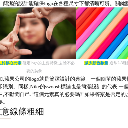
。簡潔的設計能確保logo在各種尺寸下都清晰可辨。關鍵點
注於核心元素
確定logo的主要特徵,去除不必
減少顏色數量
通常2-3
要的裝飾
如,蘋果公司的logo就是簡潔設計的典範。一個簡單的蘋果
即識別。同樣,Nike的swoosh標誌也是簡潔設計的代
中,不斷問自己:”這個元素真的必要嗎?”如果答案是否定的,
要。
注意線條粗細