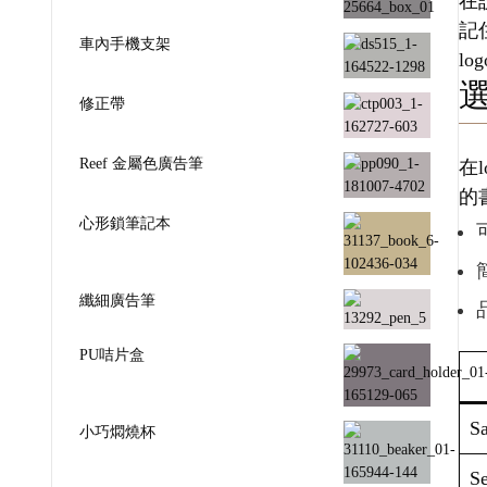
在
記
車內手機支架
l
修正帶
Reef 金屬色廣告筆
在
的
心形鎖筆記本
纖細廣告筆
PU咭片盒
Sa
小巧燜燒杯
Se