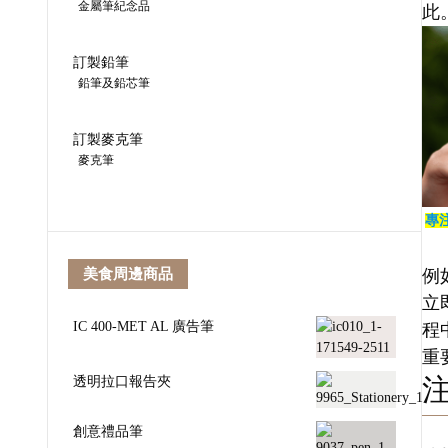
金屬筆紀念品
此
訂製鉛筆
鉛筆及鉛芯筆
訂製麥克筆
麥克筆
專
美食周邊商品
例
立
IC 400-MET AL 廣告筆
程
重
透明拉口報告夾
創意禮品筆