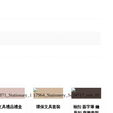
文具禮品禮盒
環保文具套裝
袖扣 簽字筆 鑰