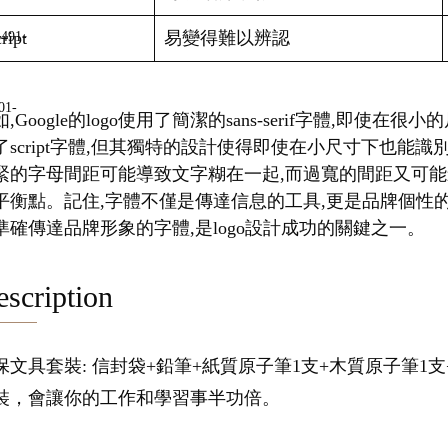
ript
易變得難以辨認
,Google的logo使用了簡潔的sans-serif字體,即使在
了script字體,但其獨特的設計使得即使在小尺寸下也能
緊的字母間距可能導致文字糊在一起,而過寬的間距又可能
平衡點。記住,字體不僅是傳達信息的工具,更是品牌個性
準確傳達品牌形象的字體,是logo設計成功的關鍵之一。
scription
保文具套裝: 信封袋+鉛筆+紙質原子筆1支+木質原子筆1
裝，會讓你的工作和學習事半功倍。