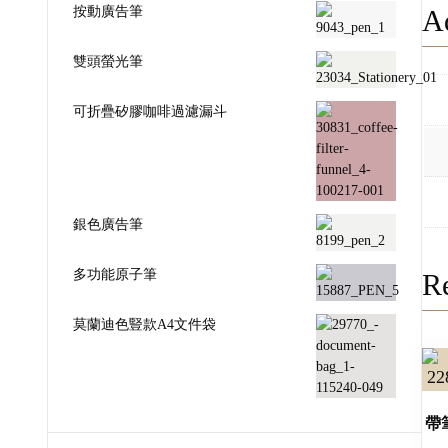
按動廣告筆
Ad
雙頭螢光筆
可折疊矽膠咖啡過濾漏斗
銀色廣告筆
多功能原子筆
Re
莫蘭迪色豎款A4文件袋
帶