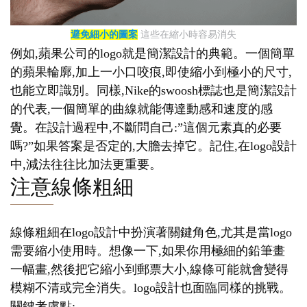
避免細小的圖案
這些在縮小時容易消失
例如,蘋果公司的logo就是簡潔設計的典範。一個簡單
的蘋果輪廓,加上一小口咬痕,即使縮小到極小的尺寸,
也能立即識別。同樣,Nike的swoosh標誌也是簡潔設計
的代表,一個簡單的曲線就能傳達動感和速度的感
覺。在設計過程中,不斷問自己:”這個元素真的必要
嗎?”如果答案是否定的,大膽去掉它。記住,在logo設計
中,減法往往比加法更重要。
注意線條粗細
線條粗細在logo設計中扮演著關鍵角色,尤其是當logo
需要縮小使用時。想像一下,如果你用極細的鉛筆畫
一幅畫,然後把它縮小到郵票大小,線條可能就會變得
模糊不清或完全消失。logo設計也面臨同樣的挑戰。
關鍵考慮點: