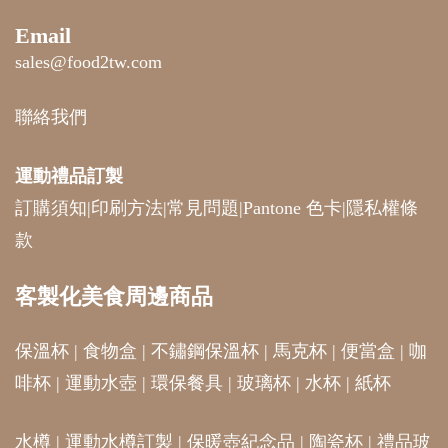
Email
sales@food2tw.com
聯絡我們
運動禮品
訂製
訂購須知
|
印刷方法
|
常見問題
|
Pantone 色卡
|
隱私權條
款
客製化美食周邊商品
保溫杯
|
食物盒
|
不鏽鋼保溫杯
|
馬克杯
|
便當盒
|
咖
啡杯
|
運動水壺
|
環保餐具
|
玻璃杯
|
水杯
|
紙杯
水樽
|
運動水樽訂製
|
保暖壺紀念品
|
陶瓷杯
|
禮品玻