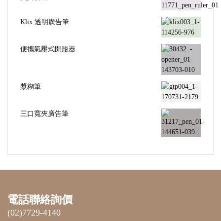
Klix 透明廣告筆
便攜氣壓式開瓶器
漿糊筆
三口寬夾廣告筆
電話聯絡詢價
(02)7729-4140