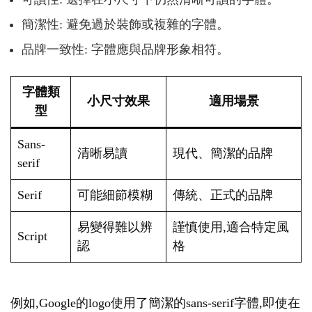
簡潔性: 避免過於裝飾或複雜的字體。
品牌一致性: 字體應與品牌形象相符。
字體類
小尺寸效果
適用場景
型
Sans-
清晰易讀
現代、簡潔的品牌
serif
Serif
可能細節模糊
傳統、正式的品牌
易變得難以辨
謹慎使用,適合特定風
Script
認
格
例如,Google的logo使用了簡潔的sans-serif字體,即使在