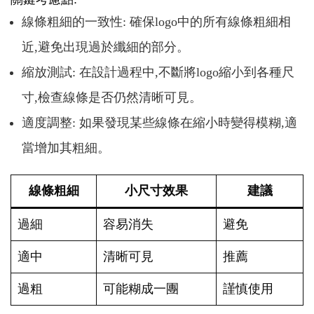
線條粗細的一致性: 確保logo中的所有線條粗細相
近,避免出現過於纖細的部分。
縮放測試: 在設計過程中,不斷將logo縮小到各種尺
寸,檢查線條是否仍然清晰可見。
適度調整: 如果發現某些線條在縮小時變得模糊,適
當增加其粗細。
線條粗細
小尺寸效果
建議
過細
容易消失
避免
適中
清晰可見
推薦
過粗
可能糊成一團
謹慎使用