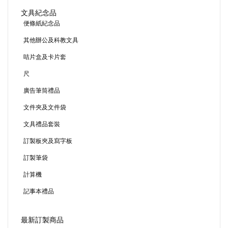
文具紀念品
便條紙紀念品
其他辦公及科教文具
咭片盒及卡片套
尺
廣告筆筒禮品
文件夾及文件袋
文具禮品套裝
訂製板夾及寫字板
訂製筆袋
計算機
記事本禮品
最新訂製商品