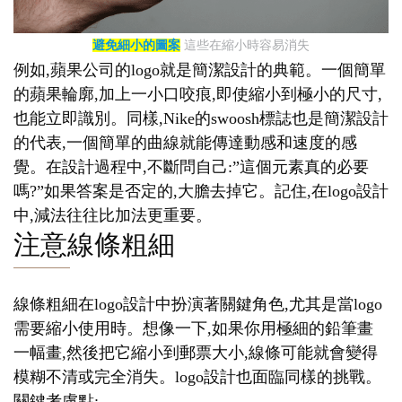
避免細小的圖案
這些在縮小時容易消失
例如,蘋果公司的logo就是簡潔設計的典範。一個簡單
的蘋果輪廓,加上一小口咬痕,即使縮小到極小的尺寸,
也能立即識別。同樣,Nike的swoosh標誌也是簡潔設計
的代表,一個簡單的曲線就能傳達動感和速度的感
覺。在設計過程中,不斷問自己:”這個元素真的必要
嗎?”如果答案是否定的,大膽去掉它。記住,在logo設計
中,減法往往比加法更重要。
注意線條粗細
線條粗細在logo設計中扮演著關鍵角色,尤其是當logo
需要縮小使用時。想像一下,如果你用極細的鉛筆畫
一幅畫,然後把它縮小到郵票大小,線條可能就會變得
模糊不清或完全消失。logo設計也面臨同樣的挑戰。
關鍵考慮點: