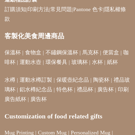
訂購須知
|
印刷方法
|
常見問題
|
Pantone 色卡
|
隱私權條
款
客製化美食周邊商品
保溫杯
|
食物盒
|
不鏽鋼保溫杯
|
馬克杯
|
便當盒
|
咖
啡杯
|
運動水壺
|
環保餐具
|
玻璃杯
|
水杯
|
紙杯
水樽
|
運動水樽訂製
|
保暖壺紀念品
|
陶瓷杯
|
禮品玻
璃杯
|
鋁水樽紀念品
|
特色杯
|
禮品杯
|
廣告杯
|
印刷
廣告紙杯
|
廣告杯
Customization of food related gifts
Mug Printing
|
Custom Mug
|
Personalized Mug
|