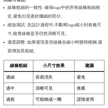
線條粗細的一致性: 確保logo中的所有線條粗細相
近,避免出現過於纖細的部分。
縮放測試: 在設計過程中,不斷將logo縮小到各種尺
寸,檢查線條是否仍然清晰可見。
適度調整: 如果發現某些線條在縮小時變得模糊,適
當增加其粗細。
線條粗細
小尺寸效果
建議
過細
容易消失
避免
適中
清晰可見
推薦
過粗
可能糊成一團
謹慎使用