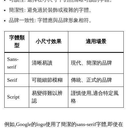
簡潔性: 避免過於裝飾或複雜的字體。
品牌一致性: 字體應與品牌形象相符。
字體類
小尺寸效果
適用場景
型
Sans-
清晰易讀
現代、簡潔的品牌
serif
Serif
可能細節模糊
傳統、正式的品牌
易變得難以辨
謹慎使用,適合特定風
Script
認
格
例如,Google的logo使用了簡潔的sans-serif字體,即使在