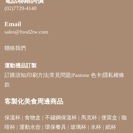
電話聯絡詢價
(02)7729-4140
Email
sales@food2tw.com
聯絡我們
運動禮品
訂製
訂購須知
|
印刷方法
|
常見問題
|
Pantone 色卡
|
隱私權條
款
客製化美食周邊商品
保溫杯
|
食物盒
|
不鏽鋼保溫杯
|
馬克杯
|
便當盒
|
咖
啡杯
|
運動水壺
|
環保餐具
|
玻璃杯
|
水杯
|
紙杯