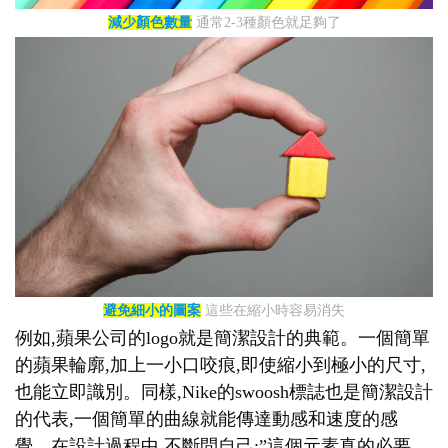
減少顏色數量
通常2-3種顏色就足夠了
避免細小的圖案
這些在縮小時容易消失
例如,蘋果公司的logo就是簡潔設計的典範。一個簡單
的蘋果輪廓,加上一小口咬痕,即使縮小到極小的尺寸,
也能立即識別。同樣,Nike的swoosh標誌也是簡潔設計
的代表,一個簡單的曲線就能傳達動感和速度的感
覺。在設計過程中,不斷問自己:”這個元素真的必要