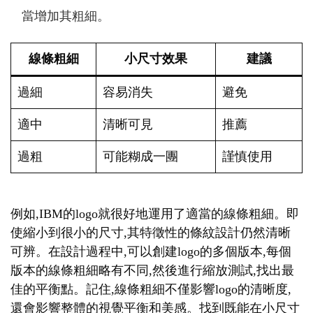
當增加其粗細。
線條粗細
小尺寸效果
建議
過細
容易消失
避免
適中
清晰可見
推薦
過粗
可能糊成一團
謹慎使用
例如,IBM的logo就很好地運用了適當的線條粗細。即
使縮小到很小的尺寸,其特徵性的條紋設計仍然清晰
可辨。在設計過程中,可以創建logo的多個版本,每個
版本的線條粗細略有不同,然後進行縮放測試,找出最
佳的平衡點。記住,線條粗細不僅影響logo的清晰度,
還會影響整體的視覺平衡和美感。找到既能在小尺寸