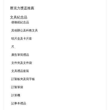
壓克力獎盃推薦
文具紀念品
便條紙紀念品
其他辦公及科教文具
咭片盒及卡片套
尺
廣告筆筒禮品
文件夾及文件袋
文具禮品套裝
訂製板夾及寫字板
訂製筆袋
計算機
記事本禮品