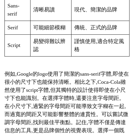
Sans-
清晰易讀
現代、簡潔的品牌
serif
Serif
可能細節模糊
傳統、正式的品牌
易變得難以辨
謹慎使用,適合特定風
Script
認
格
例如,Google的logo使用了簡潔的sans-serif字體,即使在
很小的尺寸下也能保持清晰。相比之下,Coca-Cola雖
然使用了script字體,但其獨特的設計使得即使在小尺
寸下也能識別。在選擇字體時,還要注意字母間距。
在小尺寸下,過緊的字母間距可能導致文字糊在一起,
而過寬的間距又可能影響整體的連貫性。可以嘗試微
調字母間距,找到最佳平衡點。記住,字體不僅是傳達
信息的工具,更是品牌個性的視覺表現。選擇一個既