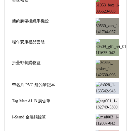
聖誕禮盒
簡約腕帶掛繩手機殼
端午安康禮品套裝
折疊野餐購物籃
帶名片 PVC 袋的筆記本
Tag Matt AL B 廣告筆
I-Stand 金屬觸控筆