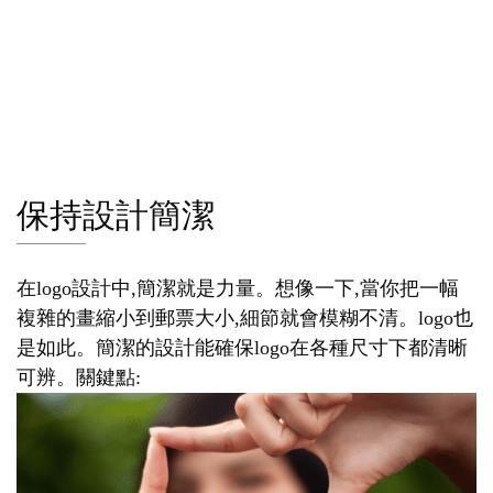
保持設計簡潔
在logo設計中,簡潔就是力量。想像一下,當你把一幅
複雜的畫縮小到郵票大小,細節就會模糊不清。logo也
是如此。簡潔的設計能確保logo在各種尺寸下都清晰
可辨。關鍵點: