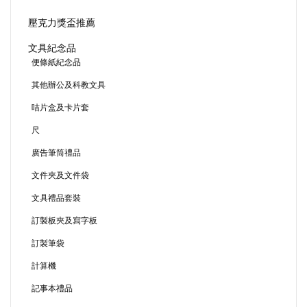
壓克力獎盃推薦
文具紀念品
便條紙紀念品
其他辦公及科教文具
咭片盒及卡片套
尺
廣告筆筒禮品
文件夾及文件袋
文具禮品套裝
訂製板夾及寫字板
訂製筆袋
計算機
記事本禮品