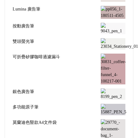
Lumina 廣告筆
按動廣告筆
雙頭螢光筆
可折疊矽膠咖啡過濾漏斗
銀色廣告筆
多功能原子筆
莫蘭迪色豎款A4文件袋