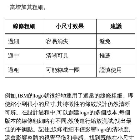
當增加其粗細。
線條粗細
小尺寸效果
建議
過細
容易消失
避免
適中
清晰可見
推薦
過粗
可能糊成一團
謹慎使用
例如,IBM的logo就很好地運用了適當的線條粗細。即
使縮小到很小的尺寸,其特徵性的條紋設計仍然清晰
可辨。在設計過程中,可以創建logo的多個版本,每個
版本的線條粗細略有不同,然後進行縮放測試,找出最
佳的平衡點。記住,線條粗細不僅影響logo的清晰度,
還會影響整體的視覺平衡和美感。找到既能在小尺寸