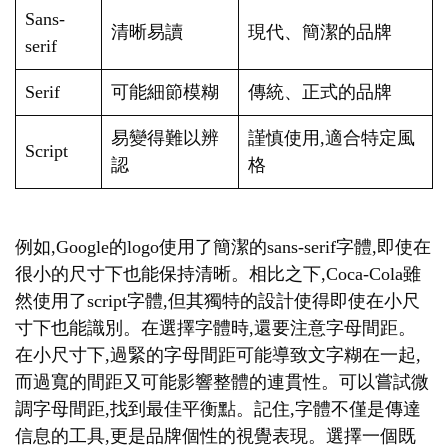
Sans-
清晰易讀
現代、簡潔的品牌
serif
Serif
可能細節模糊
傳統、正式的品牌
易變得難以辨
謹慎使用,適合特定風
Script
認
格
例如,Google的logo使用了簡潔的sans-serif字體,即使在
很小的尺寸下也能保持清晰。相比之下,Coca-Cola雖
然使用了script字體,但其獨特的設計使得即使在小尺
寸下也能識別。在選擇字體時,還要注意字母間距。
在小尺寸下,過緊的字母間距可能導致文字糊在一起,
而過寬的間距又可能影響整體的連貫性。可以嘗試微
調字母間距,找到最佳平衡點。記住,字體不僅是傳達
信息的工具,更是品牌個性的視覺表現。選擇一個既