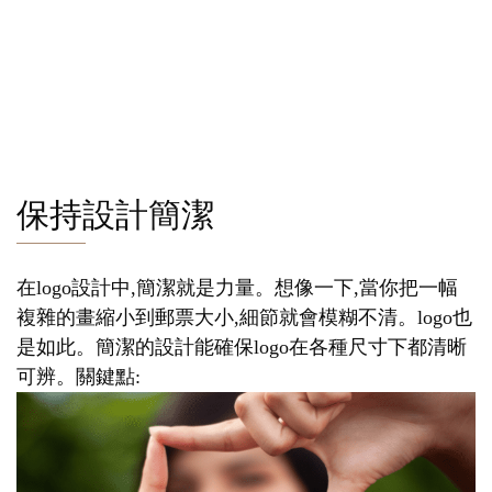
保持設計簡潔
在logo設計中,簡潔就是力量。想像一下,當你把一幅
複雜的畫縮小到郵票大小,細節就會模糊不清。logo也
是如此。簡潔的設計能確保logo在各種尺寸下都清晰
可辨。關鍵點: