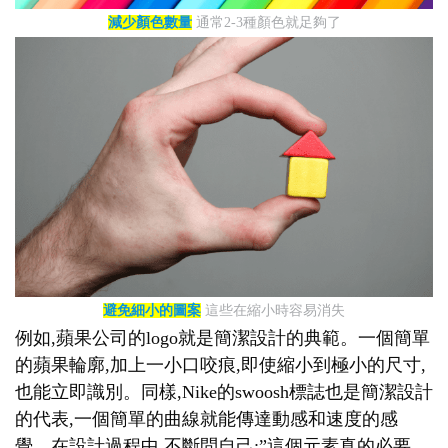
減少顏色數量
通常2-3種顏色就足夠了
避免細小的圖案
這些在縮小時容易消失
例如,蘋果公司的logo就是簡潔設計的典範。一個簡單
的蘋果輪廓,加上一小口咬痕,即使縮小到極小的尺寸,
也能立即識別。同樣,Nike的swoosh標誌也是簡潔設計
的代表,一個簡單的曲線就能傳達動感和速度的感
覺。在設計過程中,不斷問自己:”這個元素真的必要