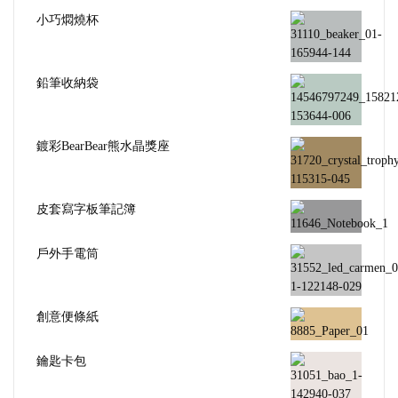
小巧燜燒杯
鉛筆收納袋
鍍彩BearBear熊水晶獎座
皮套寫字板筆記簿
戶外手電筒
創意便條紙
鑰匙卡包