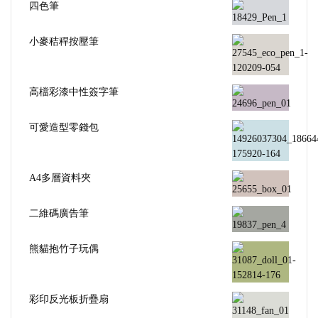
四色筆
小麥秸稈按壓筆
高檔彩漆中性簽字筆
可愛造型零錢包
A4多層資料夾
二維碼廣告筆
熊貓抱竹子玩偶
彩印反光板折疊扇