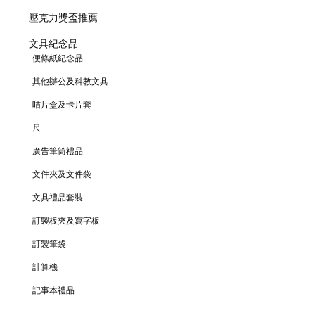
壓克力獎盃推薦
文具紀念品
便條紙紀念品
其他辦公及科教文具
咭片盒及卡片套
尺
廣告筆筒禮品
文件夾及文件袋
文具禮品套裝
訂製板夾及寫字板
訂製筆袋
計算機
記事本禮品