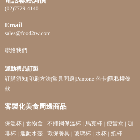
電話聯絡詢價
(02)7729-4140
Email
sales@food2tw.com
聯絡我們
運動禮品
訂製
訂購須知
|
印刷方法
|
常見問題
|
Pantone 色卡
|
隱私權條
款
客製化美食周邊商品
保溫杯
|
食物盒
|
不鏽鋼保溫杯
|
馬克杯
|
便當盒
|
咖
啡杯
|
運動水壺
|
環保餐具
|
玻璃杯
|
水杯
|
紙杯