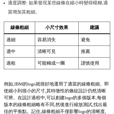
適度調整: 如果發現某些線條在縮小時變得模糊,適
當增加其粗細。
線條粗細
小尺寸效果
建議
過細
容易消失
避免
適中
清晰可見
推薦
過粗
可能糊成一團
謹慎使用
例如,IBM的logo就很好地運用了適當的線條粗細。即
使縮小到很小的尺寸,其特徵性的條紋設計仍然清晰
可辨。在設計過程中,可以創建logo的多個版本,每個
版本的線條粗細略有不同,然後進行縮放測試,找出最
佳的平衡點。記住,線條粗細不僅影響logo的清晰度,