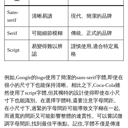
Sans-
清晰易讀
現代、簡潔的品牌
serif
Serif
可能細節模糊
傳統、正式的品牌
易變得難以辨
謹慎使用,適合特定風
Script
認
格
例如,Google的logo使用了簡潔的sans-serif字體,即使在
很小的尺寸下也能保持清晰。相比之下,Coca-Cola雖
然使用了script字體,但其獨特的設計使得即使在小尺
寸下也能識別。在選擇字體時,還要注意字母間距。
在小尺寸下,過緊的字母間距可能導致文字糊在一起,
而過寬的間距又可能影響整體的連貫性。可以嘗試微
調字母間距,找到最佳平衡點。記住,字體不僅是傳達