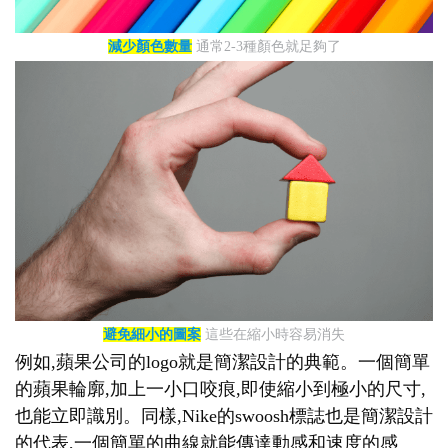
減少顏色數量
通常2-3種顏色就足夠了
避免細小的圖案
這些在縮小時容易消失
例如,蘋果公司的logo就是簡潔設計的典範。一個簡單
的蘋果輪廓,加上一小口咬痕,即使縮小到極小的尺寸,
也能立即識別。同樣,Nike的swoosh標誌也是簡潔設計
的代表,一個簡單的曲線就能傳達動感和速度的感