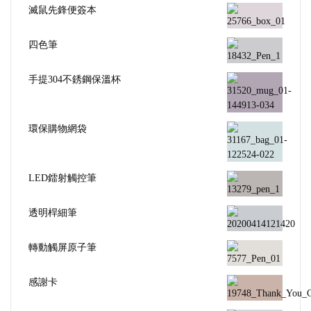
滅鼠先鋒便簽本
四色筆
手提304不銹鋼保溫杯
環保購物網袋
LED鐳射觸控筆
透明桿細筆
轉動觸屏原子筆
感謝卡