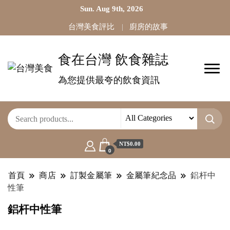
Sun. Aug 9th, 2026
台灣美食評比
廚房的故事
食在台灣 飲食雜誌
為您提供最夸的飲食資訊
NT$0.00
0
首頁
商店
訂製金屬筆
金屬筆紀念品
鋁杆中
性筆
鋁杆中性筆