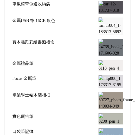
車載椅背側邊收納袋
金屬USB 筆 16GB 銀色
實木雕刻彩繪書籤禮盒
金屬禮品筆
Focus 金屬筆
畢業學士帽木製相框
實色廣告筆
口袋筆記簿