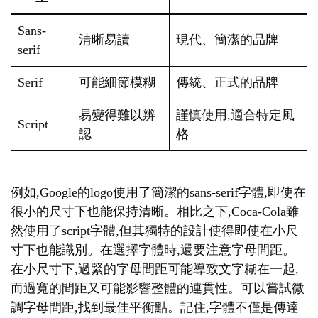
Sans-
清晰易讀
現代、簡潔的品牌
serif
Serif
可能細節模糊
傳統、正式的品牌
易變得難以辨
謹慎使用,適合特定風
Script
認
格
例如,Google的logo使用了簡潔的sans-serif字體,即使在
很小的尺寸下也能保持清晰。相比之下,Coca-Cola雖
然使用了script字體,但其獨特的設計使得即使在小尺
寸下也能識別。在選擇字體時,還要注意字母間距。
在小尺寸下,過緊的字母間距可能導致文字糊在一起,
而過寬的間距又可能影響整體的連貫性。可以嘗試微
調字母間距,找到最佳平衡點。記住,字體不僅是傳達