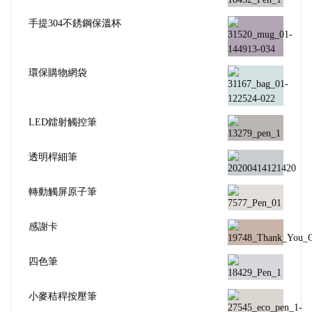
手提304不銹鋼保溫杯
環保購物網袋
LED鐳射觸控筆
透明桿細筆
轉動觸屏原子筆
感謝卡
四色筆
小麥秸稈按壓筆