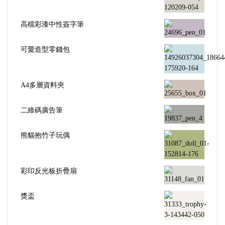
高檔彩漆中性簽字筆
可愛造型零錢包
A4多層資料夾
二維碼廣告筆
熊貓抱竹子玩偶
彩印反光板折疊扇
獎盃