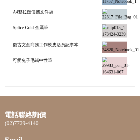
A4雙拉鏈便攜文件袋
Splice Gold 金屬筆
復古文創商務工作軟皮活頁記事本
可愛兔子毛絨中性筆
電話聯絡詢價
(02)7729-4140
Email