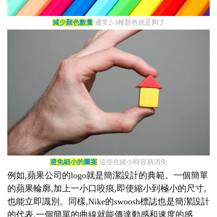
減少顏色數量
通常2-3種顏色就足夠了
避免細小的圖案
這些在縮小時容易消失
例如,蘋果公司的logo就是簡潔設計的典範。一個簡單
的蘋果輪廓,加上一小口咬痕,即使縮小到極小的尺寸,
也能立即識別。同樣,Nike的swoosh標誌也是簡潔設計
的代表,一個簡單的曲線就能傳達動感和速度的感