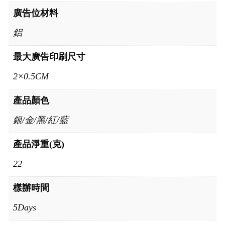
廣告位材料
鋁
最大廣告印刷尺寸
2×0.5CM
產品顏色
銀/金/黑/紅/藍
產品淨重(克)
22
樣辦時間
5Days