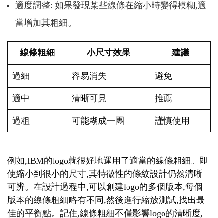
適度調整: 如果發現某些線條在縮小時變得模糊,適
當增加其粗細。
線條粗細
小尺寸效果
建議
過細
容易消失
避免
適中
清晰可見
推薦
過粗
可能糊成一團
謹慎使用
例如,IBM的logo就很好地運用了適當的線條粗細。即
使縮小到很小的尺寸,其特徵性的條紋設計仍然清晰
可辨。在設計過程中,可以創建logo的多個版本,每個
版本的線條粗細略有不同,然後進行縮放測試,找出最
佳的平衡點。記住,線條粗細不僅影響logo的清晰度,