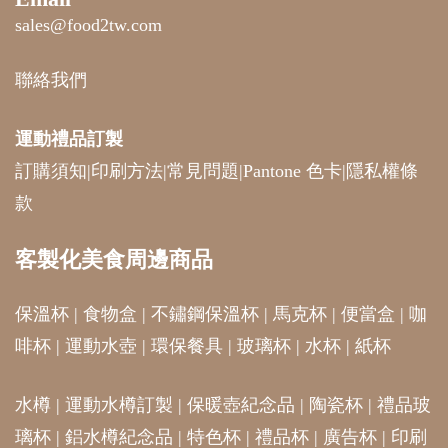
sales@food2tw.com
聯絡我們
運動禮品
訂製
訂購須知
|
印刷方法
|
常見問題
|
Pantone 色卡
|
隱私權條
款
客製化美食周邊商品
保溫杯
|
食物盒
|
不鏽鋼保溫杯
|
馬克杯
|
便當盒
|
咖
啡杯
|
運動水壺
|
環保餐具
|
玻璃杯
|
水杯
|
紙杯
水樽
|
運動水樽訂製
|
保暖壺紀念品
|
陶瓷杯
|
禮品玻
璃杯
|
鋁水樽紀念品
|
特色杯
|
禮品杯
|
廣告杯
|
印刷