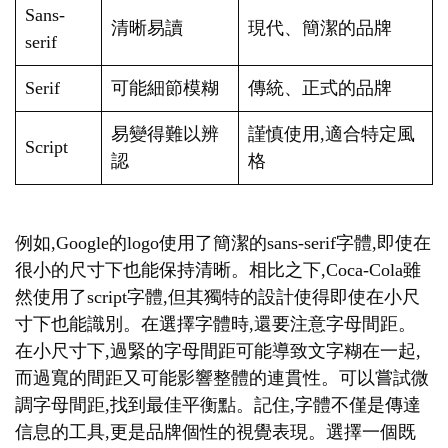
Sans-
清晰易讀
現代、簡潔的品牌
serif
Serif
可能細節模糊
傳統、正式的品牌
易變得難以辨
謹慎使用,適合特定風
Script
認
格
例如,Google的logo使用了簡潔的sans-serif字體,即使在
很小的尺寸下也能保持清晰。相比之下,Coca-Cola雖
然使用了script字體,但其獨特的設計使得即使在小尺
寸下也能識別。在選擇字體時,還要注意字母間距。
在小尺寸下,過緊的字母間距可能導致文字糊在一起,
而過寬的間距又可能影響整體的連貫性。可以嘗試微
調字母間距,找到最佳平衡點。記住,字體不僅是傳達
信息的工具,更是品牌個性的視覺表現。選擇一個既