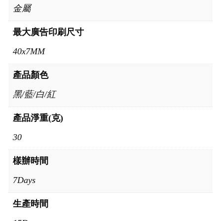
金屬
最大廣告印刷尺寸
40x7MM
產品顏色
黑/藍/白/紅
產品淨重(克)
30
樣辦時間
7Days
生產時間