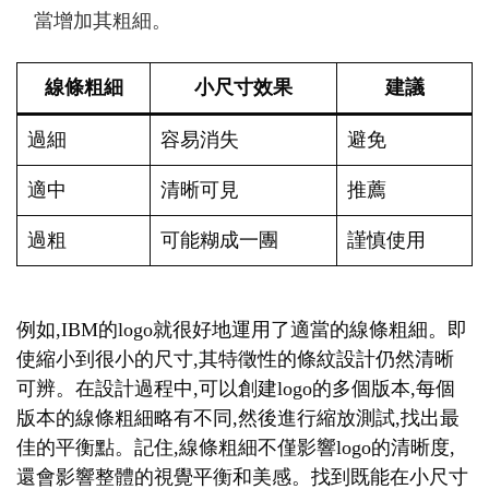
當增加其粗細。
線條粗細
小尺寸效果
建議
過細
容易消失
避免
適中
清晰可見
推薦
過粗
可能糊成一團
謹慎使用
例如,IBM的logo就很好地運用了適當的線條粗細。即
使縮小到很小的尺寸,其特徵性的條紋設計仍然清晰
可辨。在設計過程中,可以創建logo的多個版本,每個
版本的線條粗細略有不同,然後進行縮放測試,找出最
佳的平衡點。記住,線條粗細不僅影響logo的清晰度,
還會影響整體的視覺平衡和美感。找到既能在小尺寸