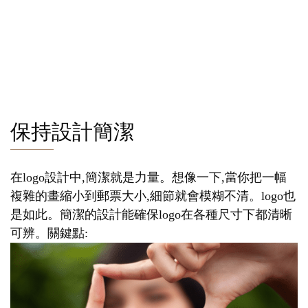
保持設計簡潔
在logo設計中,簡潔就是力量。想像一下,當你把一幅
複雜的畫縮小到郵票大小,細節就會模糊不清。logo也
是如此。簡潔的設計能確保logo在各種尺寸下都清晰
可辨。關鍵點: