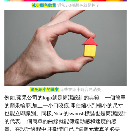
減少顏色數量
通常2-3種顏色就足夠了
避免細小的圖案
這些在縮小時容易消失
例如,蘋果公司的logo就是簡潔設計的典範。一個簡單
的蘋果輪廓,加上一小口咬痕,即使縮小到極小的尺寸,
也能立即識別。同樣,Nike的swoosh標誌也是簡潔設計
的代表,一個簡單的曲線就能傳達動感和速度的感
覺。在設計過程中,不斷問自己:”這個元素真的必要