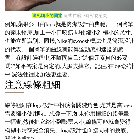
避免細小的圖案
這些在縮小時容易消失
例如,蘋果公司的logo就是簡潔設計的典範。一個簡單
的蘋果輪廓,加上一小口咬痕,即使縮小到極小的尺寸,
也能立即識別。同樣,Nike的swoosh標誌也是簡潔設計
的代表,一個簡單的曲線就能傳達動感和速度的感
覺。在設計過程中,不斷問自己:”這個元素真的必要
嗎?”如果答案是否定的,大膽去掉它。記住,在logo設計
中,減法往往比加法更重要。
注意線條粗細
線條粗細在logo設計中扮演著關鍵角色,尤其是當logo
需要縮小使用時。想像一下,如果你用極細的鉛筆畫
一幅畫,然後把它縮小到郵票大小,線條可能就會變得
模糊不清或完全消失。logo設計也面臨同樣的挑戰。
關鍵考慮點: