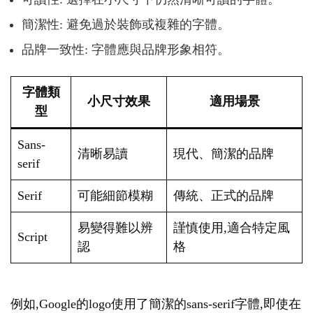
簡潔性: 避免過於裝飾或複雜的字體。
品牌一致性: 字體應與品牌形象相符。
字體類
小尺寸效果
適用場景
型
Sans-
清晰易讀
現代、簡潔的品牌
serif
Serif
可能細節模糊
傳統、正式的品牌
易變得難以辨
謹慎使用,適合特定風
Script
認
格
例如,Google的logo使用了簡潔的sans-serif字體,即使在