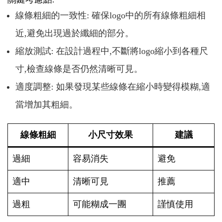
線條粗細的一致性: 確保logo中的所有線條粗細相
近,避免出現過於纖細的部分。
縮放測試: 在設計過程中,不斷將logo縮小到各種尺
寸,檢查線條是否仍然清晰可見。
適度調整: 如果發現某些線條在縮小時變得模糊,適
當增加其粗細。
線條粗細
小尺寸效果
建議
過細
容易消失
避免
適中
清晰可見
推薦
過粗
可能糊成一團
謹慎使用