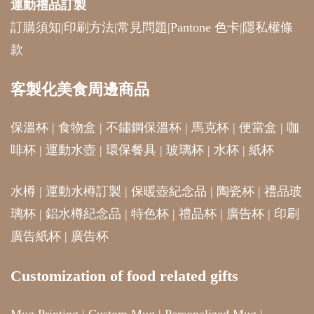
運動禮品
訂製
訂購須知
|
印刷方法
|
常見問題
|
Pantone 色卡
|
隱私權條
款
客製化美食周邊商品
保溫杯
|
食物盒
|
不鏽鋼保溫杯
|
馬克杯
|
便當盒
|
咖
啡杯
|
運動水壺
|
環保餐具
|
玻璃杯
|
水杯
|
紙杯
水樽
|
運動水樽訂製
|
保暖壺紀念品
|
陶瓷杯
|
禮品玻
璃杯
|
鋁水樽紀念品
|
特色杯
|
禮品杯
|
廣告杯
|
印刷
廣告紙杯
|
廣告杯
Customization of food related gifts