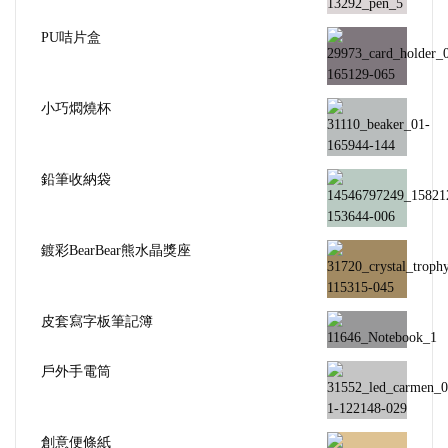
PU咭片盒
小巧燜燒杯
鉛筆收納袋
鍍彩BearBear熊水晶獎座
皮套寫字板筆記簿
戶外手電筒
創意便條紙