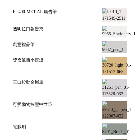
IC 400-MET AL 廣告筆
透明拉口報告夾
創意禮品筆
獎盃筆筒小夜燈
三口按動金屬筆
可愛動物按壓中性筆
電腦刷