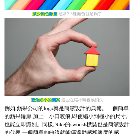
減少顏色數量
通常2-3種顏色就足夠了
避免細小的圖案
這些在縮小時容易消失
例如,蘋果公司的logo就是簡潔設計的典範。一個簡單
的蘋果輪廓,加上一小口咬痕,即使縮小到極小的尺寸,
也能立即識別。同樣,Nike的swoosh標誌也是簡潔設計
的代表,一個簡單的曲線就能傳達動感和速度的感