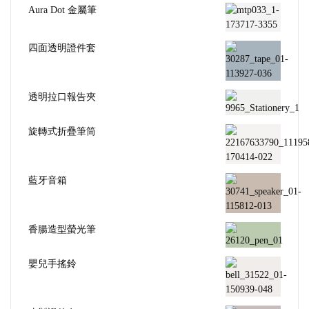
Aura Dot 金屬筆
四面透明證件套
透明拉口報告夾
旋轉式折疊筆筒
藍牙音箱
香腸造型螢光筆
嬰兒手搖鈴