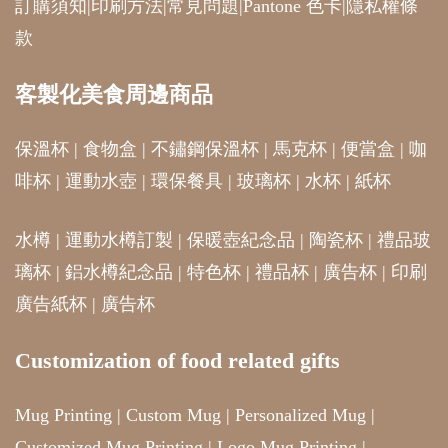
訂購須知
|
印刷方法
|
常見問題
|
Pantone 色卡
|
隱私權條
款
客製化美食周邊商品
保溫杯
|
食物盒
|
不鏽鋼保溫杯
|
馬克杯
|
便當盒
|
咖
啡杯
|
運動水壺
|
環保餐具
|
玻璃杯
|
水杯
|
紙杯
水樽
|
運動水樽訂製
|
保暖壺紀念品
|
陶瓷杯
|
禮品玻
璃杯
|
鋁水樽紀念品
|
特色杯
|
禮品杯
|
廣告杯
|
印刷
廣告紙杯
|
廣告杯
Customization of food related gifts
Mug Printing
|
Custom Mug
|
Personalized Mug
|
Customized Mug Printing
|
Logo Mug Printing
|