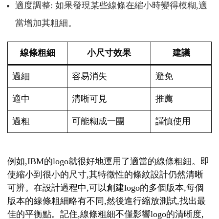
適度調整: 如果發現某些線條在縮小時變得模糊,適
當增加其粗細。
線條粗細
小尺寸效果
建議
過細
容易消失
避免
適中
清晰可見
推薦
過粗
可能糊成一團
謹慎使用
例如,IBM的logo就很好地運用了適當的線條粗細。即
使縮小到很小的尺寸,其特徵性的條紋設計仍然清晰
可辨。在設計過程中,可以創建logo的多個版本,每個
版本的線條粗細略有不同,然後進行縮放測試,找出最
佳的平衡點。記住,線條粗細不僅影響logo的清晰度,