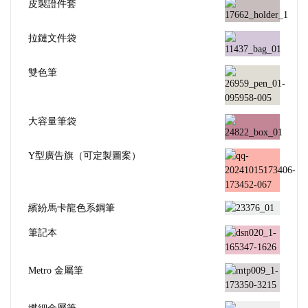
皮製證件套
拉鏈文件袋
雙色筆
大容量筆袋
Y型廣告旗（可定製圖案）
繽紛馬卡龍色系鋼筆
筆記本
Metro 金屬筆