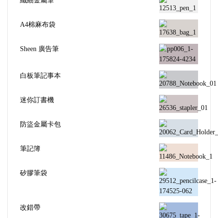
纖細金屬筆
A4棉麻布袋
Sheen 廣告筆
白板筆記事本
迷你訂書機
防盜金屬卡包
筆記簿
矽膠筆袋
改錯帶