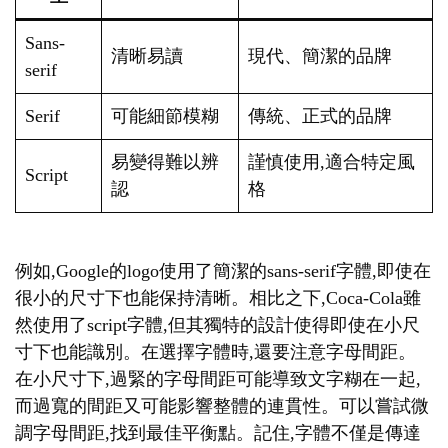
Sans-
清晰易讀
現代、簡潔的品牌
serif
Serif
可能細節模糊
傳統、正式的品牌
易變得難以辨
謹慎使用,適合特定風
Script
認
格
例如,Google的logo使用了簡潔的sans-serif字體,即使在
很小的尺寸下也能保持清晰。相比之下,Coca-Cola雖
然使用了script字體,但其獨特的設計使得即使在小尺
寸下也能識別。在選擇字體時,還要注意字母間距。
在小尺寸下,過緊的字母間距可能導致文字糊在一起,
而過寬的間距又可能影響整體的連貫性。可以嘗試微
調字母間距,找到最佳平衡點。記住,字體不僅是傳達