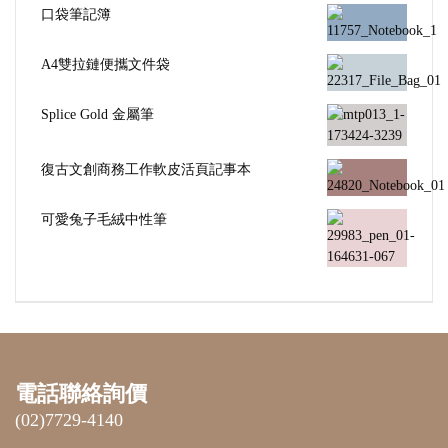
口袋筆記簿
A4雙拉鏈便攜文件袋
Splice Gold 金屬筆
復古文創商務工作軟皮活頁記事本
可愛兔子毛絨中性筆
電話聯絡詢價
(02)7729-4140