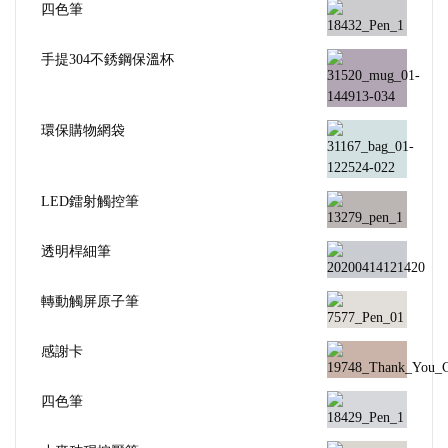
四色筆
手提304不銹鋼保溫杯
環保購物網袋
LED鐳射觸控筆
透明桿細筆
轉動觸屏原子筆
感謝卡
四色筆