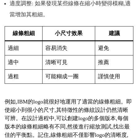
適度調整: 如果發現某些線條在縮小時變得模糊,適
當增加其粗細。
線條粗細
小尺寸效果
建議
過細
容易消失
避免
適中
清晰可見
推薦
過粗
可能糊成一團
謹慎使用
例如,IBM的logo就很好地運用了適當的線條粗細。即
使縮小到很小的尺寸,其特徵性的條紋設計仍然清晰
可辨。在設計過程中,可以創建logo的多個版本,每個
版本的線條粗細略有不同,然後進行縮放測試,找出最
佳的平衡點。記住,線條粗細不僅影響logo的清晰度,