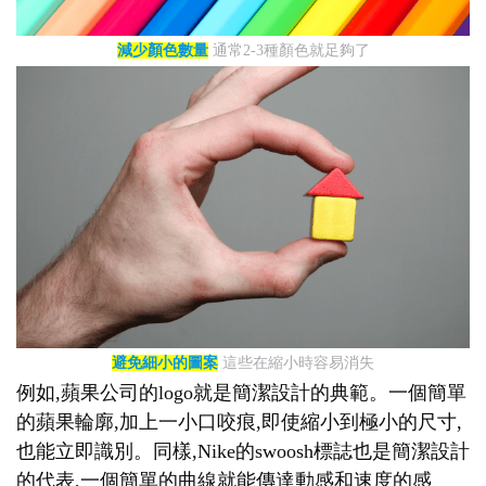
減少顏色數量
通常2-3種顏色就足夠了
避免細小的圖案
這些在縮小時容易消失
例如,蘋果公司的logo就是簡潔設計的典範。一個簡單
的蘋果輪廓,加上一小口咬痕,即使縮小到極小的尺寸,
也能立即識別。同樣,Nike的swoosh標誌也是簡潔設計
的代表,一個簡單的曲線就能傳達動感和速度的感