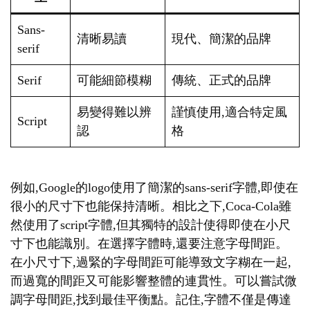
Sans-
清晰易讀
現代、簡潔的品牌
serif
Serif
可能細節模糊
傳統、正式的品牌
易變得難以辨
謹慎使用,適合特定風
Script
認
格
例如,Google的logo使用了簡潔的sans-serif字體,即使在
很小的尺寸下也能保持清晰。相比之下,Coca-Cola雖
然使用了script字體,但其獨特的設計使得即使在小尺
寸下也能識別。在選擇字體時,還要注意字母間距。
在小尺寸下,過緊的字母間距可能導致文字糊在一起,
而過寬的間距又可能影響整體的連貫性。可以嘗試微
調字母間距,找到最佳平衡點。記住,字體不僅是傳達