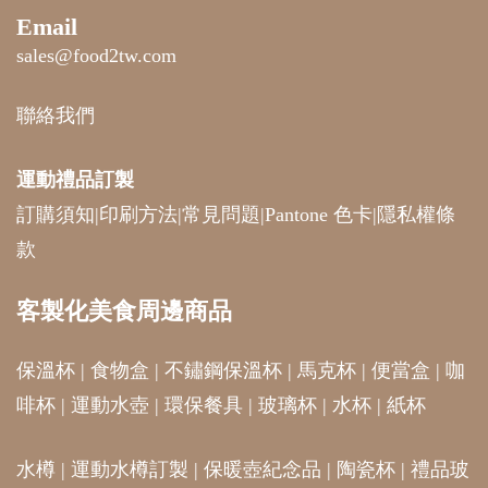
Email
sales@food2tw.com
聯絡我們
運動禮品
訂製
訂購須知
|
印刷方法
|
常見問題
|
Pantone 色卡
|
隱私權條
款
客製化美食周邊商品
保溫杯
|
食物盒
|
不鏽鋼保溫杯
|
馬克杯
|
便當盒
|
咖
啡杯
|
運動水壺
|
環保餐具
|
玻璃杯
|
水杯
|
紙杯
水樽
|
運動水樽訂製
|
保暖壺紀念品
|
陶瓷杯
|
禮品玻