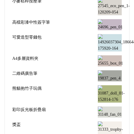
小麥秸稈按壓筆
高檔彩漆中性簽字筆
可愛造型零錢包
A4多層資料夾
二維碼廣告筆
熊貓抱竹子玩偶
彩印反光板折疊扇
獎盃