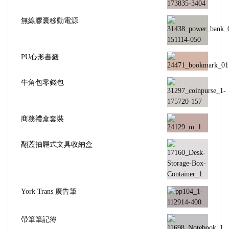
無線膠囊移動電源
PU心形書籤
牛角包零錢包
商務禮盒套裝
翻蓋抽屜式文具收納盒
York Trans 廣告筆
帶筆筆記簿