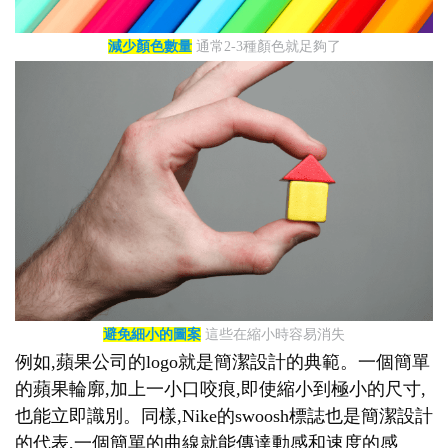
減少顏色數量
通常2-3種顏色就足夠了
避免細小的圖案
這些在縮小時容易消失
例如,蘋果公司的logo就是簡潔設計的典範。一個簡單
的蘋果輪廓,加上一小口咬痕,即使縮小到極小的尺寸,
也能立即識別。同樣,Nike的swoosh標誌也是簡潔設計
的代表,一個簡單的曲線就能傳達動感和速度的感