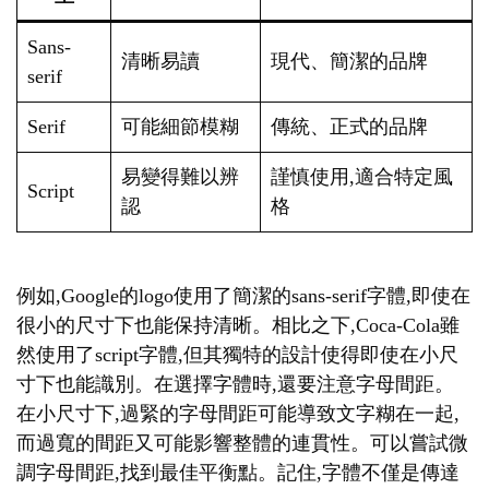
Sans-
清晰易讀
現代、簡潔的品牌
serif
Serif
可能細節模糊
傳統、正式的品牌
易變得難以辨
謹慎使用,適合特定風
Script
認
格
例如,Google的logo使用了簡潔的sans-serif字體,即使在
很小的尺寸下也能保持清晰。相比之下,Coca-Cola雖
然使用了script字體,但其獨特的設計使得即使在小尺
寸下也能識別。在選擇字體時,還要注意字母間距。
在小尺寸下,過緊的字母間距可能導致文字糊在一起,
而過寬的間距又可能影響整體的連貫性。可以嘗試微
調字母間距,找到最佳平衡點。記住,字體不僅是傳達