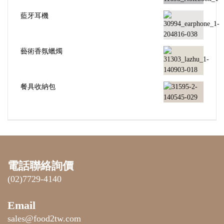
藍牙耳機
藝術香氛蠟燭
餐具收納包
電話聯絡詢價
(02)7729-4140
Email
sales@food2tw.com