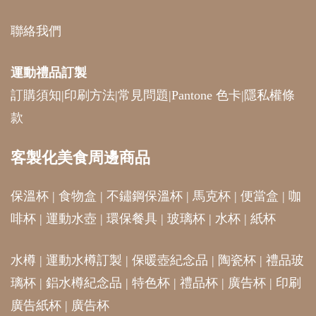
聯絡我們
運動禮品
訂製
訂購須知
|
印刷方法
|
常見問題
|
Pantone 色卡
|
隱私權條
款
客製化美食周邊商品
保溫杯
|
食物盒
|
不鏽鋼保溫杯
|
馬克杯
|
便當盒
|
咖
啡杯
|
運動水壺
|
環保餐具
|
玻璃杯
|
水杯
|
紙杯
水樽
|
運動水樽訂製
|
保暖壺紀念品
|
陶瓷杯
|
禮品玻
璃杯
|
鋁水樽紀念品
|
特色杯
|
禮品杯
|
廣告杯
|
印刷
廣告紙杯
|
廣告杯