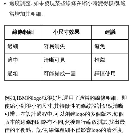
適度調整: 如果發現某些線條在縮小時變得模糊,適
當增加其粗細。
線條粗細
小尺寸效果
建議
過細
容易消失
避免
適中
清晰可見
推薦
過粗
可能糊成一團
謹慎使用
例如,IBM的logo就很好地運用了適當的線條粗細。即
使縮小到很小的尺寸,其特徵性的條紋設計仍然清晰
可辨。在設計過程中,可以創建logo的多個版本,每個
版本的線條粗細略有不同,然後進行縮放測試,找出最
佳的平衡點。記住,線條粗細不僅影響logo的清晰度,