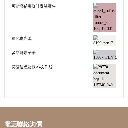
可折疊矽膠咖啡過濾漏斗
銀色廣告筆
多功能原子筆
莫蘭迪色豎款A4文件袋
電話聯絡詢價