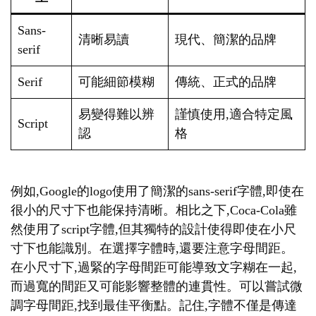
Sans-
清晰易讀
現代、簡潔的品牌
serif
Serif
可能細節模糊
傳統、正式的品牌
易變得難以辨
謹慎使用,適合特定風
Script
認
格
例如,Google的logo使用了簡潔的sans-serif字體,即使在
很小的尺寸下也能保持清晰。相比之下,Coca-Cola雖
然使用了script字體,但其獨特的設計使得即使在小尺
寸下也能識別。在選擇字體時,還要注意字母間距。
在小尺寸下,過緊的字母間距可能導致文字糊在一起,
而過寬的間距又可能影響整體的連貫性。可以嘗試微
調字母間距,找到最佳平衡點。記住,字體不僅是傳達