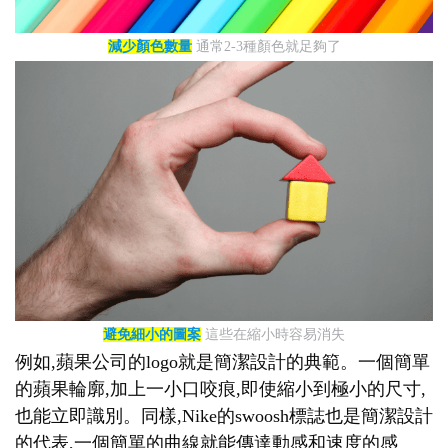
減少顏色數量
通常2-3種顏色就足夠了
避免細小的圖案
這些在縮小時容易消失
例如,蘋果公司的logo就是簡潔設計的典範。一個簡單
的蘋果輪廓,加上一小口咬痕,即使縮小到極小的尺寸,
也能立即識別。同樣,Nike的swoosh標誌也是簡潔設計
的代表,一個簡單的曲線就能傳達動感和速度的感