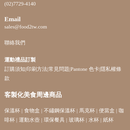
(02)7729-4140
Email
sales@food2tw.com
聯絡我們
運動禮品
訂製
訂購須知
|
印刷方法
|
常見問題
|
Pantone 色卡
|
隱私權條
款
客製化美食周邊商品
保溫杯
|
食物盒
|
不鏽鋼保溫杯
|
馬克杯
|
便當盒
|
咖
啡杯
|
運動水壺
|
環保餐具
|
玻璃杯
|
水杯
|
紙杯