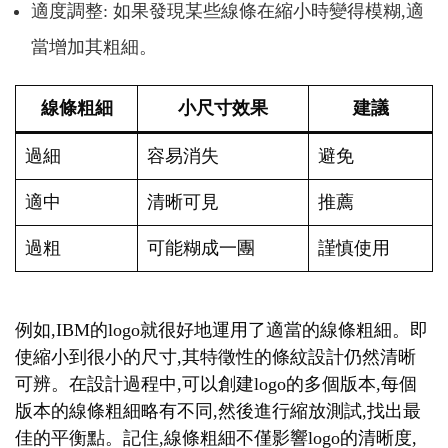
適度調整: 如果發現某些線條在縮小時變得模糊,適
當增加其粗細。
線條粗細
小尺寸效果
建議
過細
容易消失
避免
適中
清晰可見
推薦
過粗
可能糊成一團
謹慎使用
例如,IBM的logo就很好地運用了適當的線條粗細。即
使縮小到很小的尺寸,其特徵性的條紋設計仍然清晰
可辨。在設計過程中,可以創建logo的多個版本,每個
版本的線條粗細略有不同,然後進行縮放測試,找出最
佳的平衡點。記住,線條粗細不僅影響logo的清晰度,