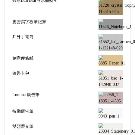
鍍彩BearBear熊水晶獎座
皮套寫字板筆記簿
戶外手電筒
創意便條紙
鑰匙卡包
Lumina 廣告筆
按動廣告筆
雙頭螢光筆