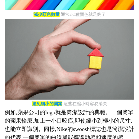
減少顏色數量
通常2-3種顏色就足夠了
避免細小的圖案
這些在縮小時容易消失
例如,蘋果公司的logo就是簡潔設計的典範。一個簡單
的蘋果輪廓,加上一小口咬痕,即使縮小到極小的尺寸,
也能立即識別。同樣,Nike的swoosh標誌也是簡潔設計
的代表,一個簡單的曲線就能傳達動感和速度的感