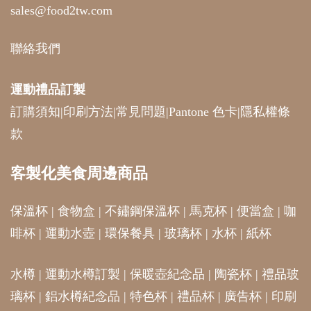
聯絡我們
運動禮品
訂製
訂購須知
|
印刷方法
|
常見問題
|
Pantone 色卡
|
隱私權條
款
客製化美食周邊商品
保溫杯
|
食物盒
|
不鏽鋼保溫杯
|
馬克杯
|
便當盒
|
咖
啡杯
|
運動水壺
|
環保餐具
|
玻璃杯
|
水杯
|
紙杯
水樽
|
運動水樽訂製
|
保暖壺紀念品
|
陶瓷杯
|
禮品玻
璃杯
|
鋁水樽紀念品
|
特色杯
|
禮品杯
|
廣告杯
|
印刷
廣告紙杯
|
廣告杯