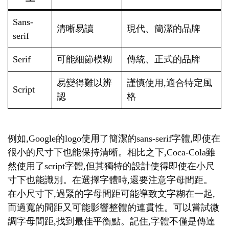
Sans-
清晰易讀
現代、簡潔的品牌
serif
Serif
可能細節模糊
傳統、正式的品牌
易變得難以辨
謹慎使用,適合特定風
Script
認
格
例如,Google的logo使用了簡潔的sans-serif字體,即使在
很小的尺寸下也能保持清晰。相比之下,Coca-Cola雖
然使用了script字體,但其獨特的設計使得即使在小尺
寸下也能識別。在選擇字體時,還要注意字母間距。
在小尺寸下,過緊的字母間距可能導致文字糊在一起,
而過寬的間距又可能影響整體的連貫性。可以嘗試微
調字母間距,找到最佳平衡點。記住,字體不僅是傳達