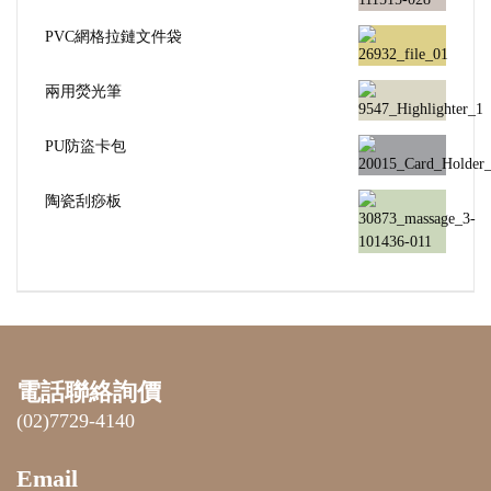
PVC網格拉鏈文件袋
兩用熒光筆
PU防盜卡包
陶瓷刮痧板
電話聯絡詢價
(02)7729-4140
Email
sales@food2tw.com