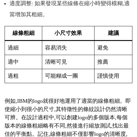
適度調整: 如果發現某些線條在縮小時變得模糊,適
當增加其粗細。
線條粗細
小尺寸效果
建議
過細
容易消失
避免
適中
清晰可見
推薦
過粗
可能糊成一團
謹慎使用
例如,IBM的logo就很好地運用了適當的線條粗細。即
使縮小到很小的尺寸,其特徵性的條紋設計仍然清晰
可辨。在設計過程中,可以創建logo的多個版本,每個
版本的線條粗細略有不同,然後進行縮放測試,找出最
佳的平衡點。記住,線條粗細不僅影響logo的清晰度,