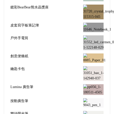
鍍彩BearBear熊水晶獎座
皮套寫字板筆記簿
戶外手電筒
創意便條紙
鑰匙卡包
Lumina 廣告筆
按動廣告筆
雙頭螢光筆