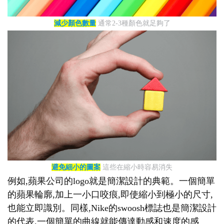
減少顏色數量
通常2-3種顏色就足夠了
避免細小的圖案
這些在縮小時容易消失
例如,蘋果公司的logo就是簡潔設計的典範。一個簡單
的蘋果輪廓,加上一小口咬痕,即使縮小到極小的尺寸,
也能立即識別。同樣,Nike的swoosh標誌也是簡潔設計
的代表,一個簡單的曲線就能傳達動感和速度的感