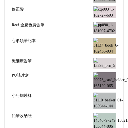
修正帶
Reef 金屬色廣告筆
心形鎖筆記本
纖細廣告筆
PU咭片盒
小巧燜燒杯
鉛筆收納袋