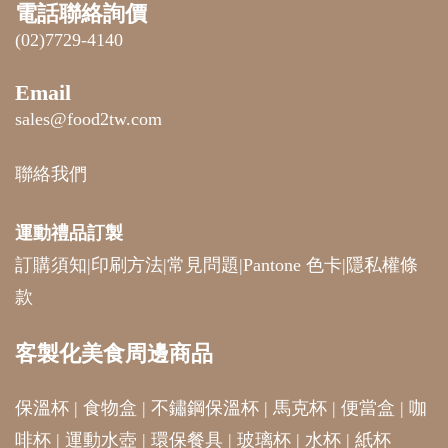
電話聯絡詢價
(02)7729-4140
Email
sales@food2tw.com
聯絡我們
運動禮品
訂製
訂購須知
|
印刷方法
|
常見問題
|
Pantone 色卡
|
隱私權條
款
客製化美食周邊商品
保溫杯
|
食物盒
|
不鏽鋼保溫杯
|
馬克杯
|
便當盒
|
咖
啡杯
|
運動水壺
|
環保餐具
|
玻璃杯
|
水杯
|
紙杯