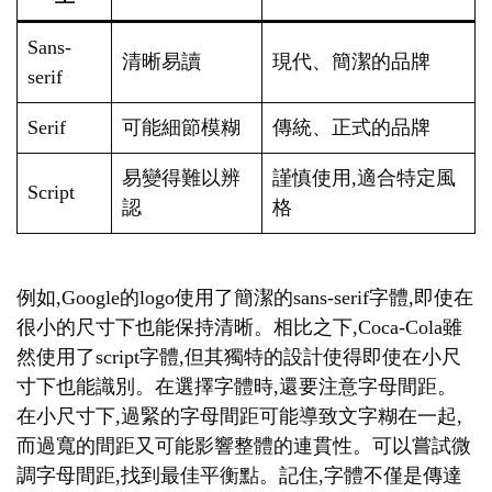
Sans-
清晰易讀
現代、簡潔的品牌
serif
Serif
可能細節模糊
傳統、正式的品牌
易變得難以辨
謹慎使用,適合特定風
Script
認
格
例如,Google的logo使用了簡潔的sans-serif字體,即使在
很小的尺寸下也能保持清晰。相比之下,Coca-Cola雖
然使用了script字體,但其獨特的設計使得即使在小尺
寸下也能識別。在選擇字體時,還要注意字母間距。
在小尺寸下,過緊的字母間距可能導致文字糊在一起,
而過寬的間距又可能影響整體的連貫性。可以嘗試微
調字母間距,找到最佳平衡點。記住,字體不僅是傳達