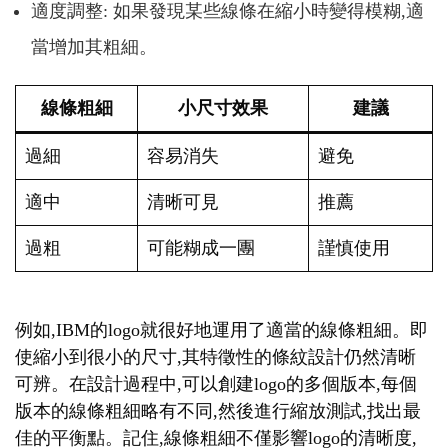
適度調整: 如果發現某些線條在縮小時變得模糊,適
當增加其粗細。
線條粗細
小尺寸效果
建議
過細
容易消失
避免
適中
清晰可見
推薦
過粗
可能糊成一團
謹慎使用
例如,IBM的logo就很好地運用了適當的線條粗細。即
使縮小到很小的尺寸,其特徵性的條紋設計仍然清晰
可辨。在設計過程中,可以創建logo的多個版本,每個
版本的線條粗細略有不同,然後進行縮放測試,找出最
佳的平衡點。記住,線條粗細不僅影響logo的清晰度,