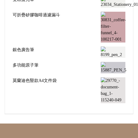
可折疊矽膠咖啡過濾漏斗
銀色廣告筆
多功能原子筆
莫蘭迪色豎款A4文件袋