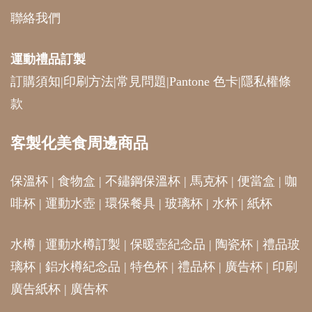
聯絡我們
運動禮品
訂製
訂購須知
|
印刷方法
|
常見問題
|
Pantone 色卡
|
隱私權條
款
客製化美食周邊商品
保溫杯
|
食物盒
|
不鏽鋼保溫杯
|
馬克杯
|
便當盒
|
咖
啡杯
|
運動水壺
|
環保餐具
|
玻璃杯
|
水杯
|
紙杯
水樽
|
運動水樽訂製
|
保暖壺紀念品
|
陶瓷杯
|
禮品玻
璃杯
|
鋁水樽紀念品
|
特色杯
|
禮品杯
|
廣告杯
|
印刷
廣告紙杯
|
廣告杯