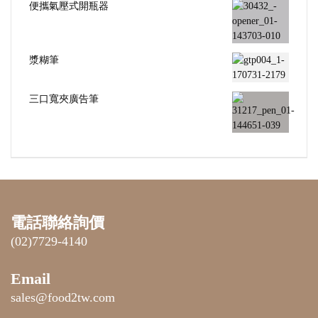
便攜氣壓式開瓶器
漿糊筆
三口寬夾廣告筆
電話聯絡詢價
(02)7729-4140
Email
sales@food2tw.com