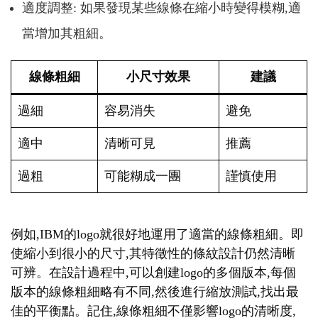
適度調整: 如果發現某些線條在縮小時變得模糊,適
當增加其粗細。
線條粗細
小尺寸效果
建議
過細
容易消失
避免
適中
清晰可見
推薦
過粗
可能糊成一團
謹慎使用
例如,IBM的logo就很好地運用了適當的線條粗細。即
使縮小到很小的尺寸,其特徵性的條紋設計仍然清晰
可辨。在設計過程中,可以創建logo的多個版本,每個
版本的線條粗細略有不同,然後進行縮放測試,找出最
佳的平衡點。記住,線條粗細不僅影響logo的清晰度,