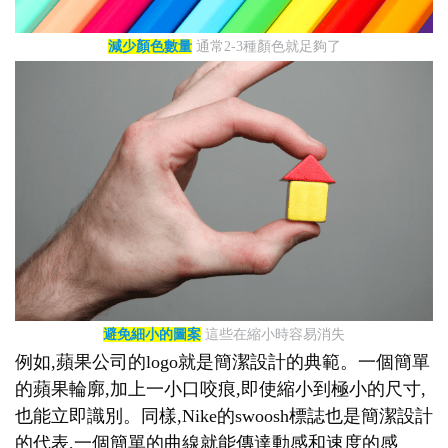
減少顏色數量
通常2-3種顏色就足夠了
避免細小的圖案
這些在縮小時容易消失
例如,蘋果公司的logo就是簡潔設計的典範。一個簡單
的蘋果輪廓,加上一小口咬痕,即使縮小到極小的尺寸,
也能立即識別。同樣,Nike的swoosh標誌也是簡潔設計
的代表,一個簡單的曲線就能傳達動感和速度的感