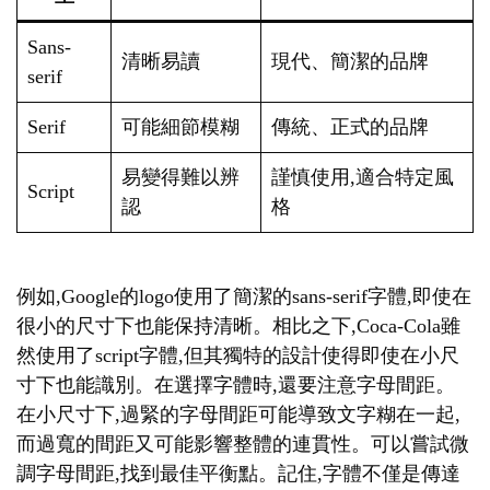
Sans-
清晰易讀
現代、簡潔的品牌
serif
Serif
可能細節模糊
傳統、正式的品牌
易變得難以辨
謹慎使用,適合特定風
Script
認
格
例如,Google的logo使用了簡潔的sans-serif字體,即使在
很小的尺寸下也能保持清晰。相比之下,Coca-Cola雖
然使用了script字體,但其獨特的設計使得即使在小尺
寸下也能識別。在選擇字體時,還要注意字母間距。
在小尺寸下,過緊的字母間距可能導致文字糊在一起,
而過寬的間距又可能影響整體的連貫性。可以嘗試微
調字母間距,找到最佳平衡點。記住,字體不僅是傳達