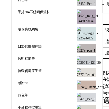
手提304不銹鋼保溫杯
環保購物網袋
LED鐳射觸控筆
透明桿細筆
轉動觸屏原子筆
例
在
感謝卡
記
l
四色筆
小麥秸稈按壓筆