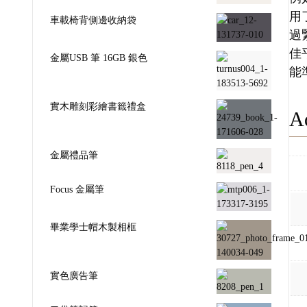
用
車載椅背側邊收納袋
過
佳
金屬USB 筆 16GB 銀色
能
實木雕刻彩繪書籤禮盒
Ad
金屬禮品筆
Focus 金屬筆
畢業學士帽木製相框
實色廣告筆