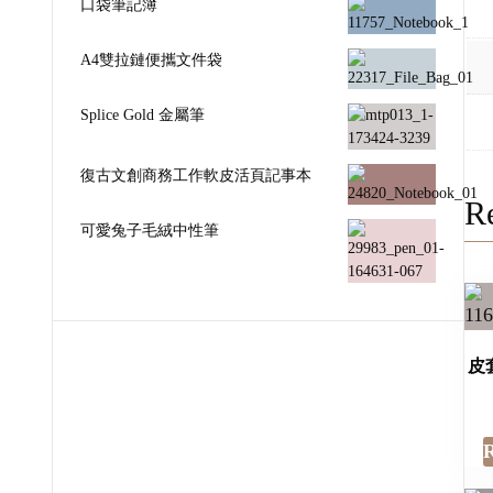
口袋筆記簿
A4雙拉鏈便攜文件袋
Splice Gold 金屬筆
復古文創商務工作軟皮活頁記事本
Re
可愛兔子毛絨中性筆
皮