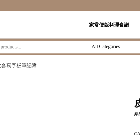
家常便飯料理食譜
皮套寫字板筆記簿
產品
C