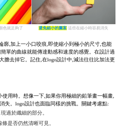
種顏色就足夠了
避免細小的圖案
這些在縮小時容易消失
輪廓,加上一小口咬痕,即使縮小到極小的尺寸,也能
表,一個簡單的曲線就能傳達動感和速度的感覺。在設計過
大膽去掉它。記住,在logo設計中,減法往往比加法更
要縮小使用時。想像一下,如果你用極細的鉛筆畫一幅畫,
失。logo設計也面臨同樣的挑戰。關鍵考慮點:
免出現過於纖細的部分。
查線條是否仍然清晰可見。