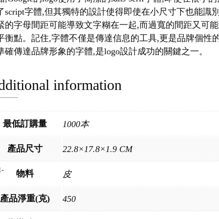
了script字體,但其獨特的設計使得即使在小尺寸下也能
緊的字母間距可能導致文字糊在一起,而過寬的間距又可能
平衡點。記住,字體不僅是傳達信息的工具,更是品牌個性
準確傳達品牌形象的字體,是logo設計成功的關鍵之一。
ditional information
最低訂購量
1000本
產品尺寸
22.8×17.8×1.9 CM
物料
皮
產品淨重(克)
450