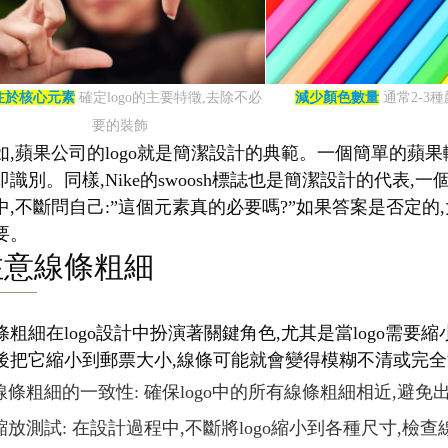
注於核心元素
確定logo的主要特徵,去除不必
減少顏色數量
通常2-3
要的裝飾
如,蘋果公司的logo就是簡潔設計的典範。一個簡單的蘋果
即識別。同樣,Nike的swoosh標誌也是簡潔設計的代
中,不斷問自己:”這個元素真的必要嗎?”如果答案是否定的,
要。
注意線條粗細
條粗細在logo設計中扮演著關鍵角色,尤其是當logo需
後把它縮小到郵票大小,線條可能就會變得模糊不清或完全消
線條粗細的一致性: 確保logo中的所有線條粗細相近,避
縮放測試: 在設計過程中,不斷將logo縮小到各種尺寸,檢