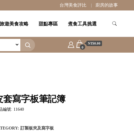
台灣美食評比
廚房的故事
旅遊美食攻略
甜點專區
煮食工具挑選
NT$0.00
0
皮套寫字板筆記簿
編號: 11640
ATEGORY:
訂製板夾及寫字板