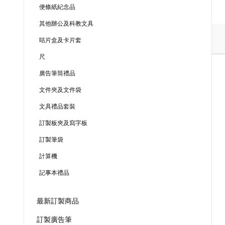
便條紙紀念品
其他辦公及科教文具
咭片盒及卡片套
尺
廣告筆筒禮品
文件夾及文件袋
文具禮品套裝
訂製板夾及寫字板
訂製筆袋
計算機
記事本禮品
最新訂製商品
訂製廣告筆