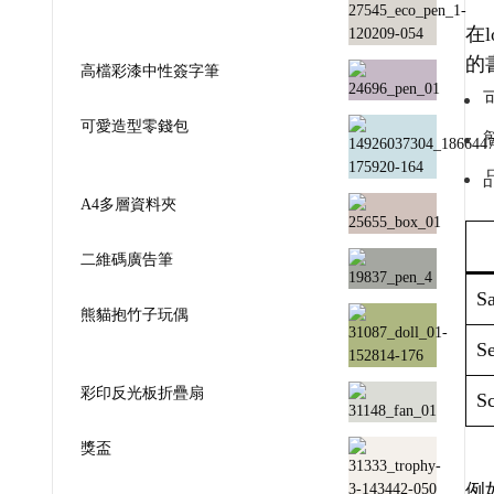
在
的
高檔彩漆中性簽字筆
可愛造型零錢包
A4多層資料夾
二維碼廣告筆
Sa
熊貓抱竹子玩偶
Se
彩印反光板折疊扇
Sc
獎盃
例如