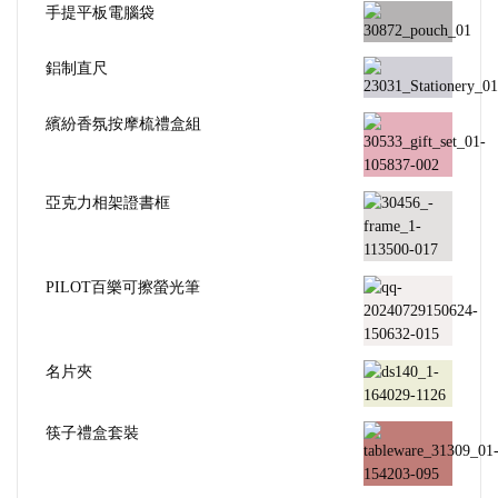
手提平板電腦袋
鋁制直尺
繽紛香氛按摩梳禮盒組
亞克力相架證書框
PILOT百樂可擦螢光筆
名片夾
筷子禮盒套裝