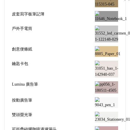
皮套寫字板筆記簿
戶外手電筒
創意便條紙
鑰匙卡包
Lumina 廣告筆
按動廣告筆
雙頭螢光筆
可折疊矽膠咖啡過濾漏斗