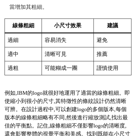
當增加其粗細。
線條粗細
小尺寸效果
建議
過細
容易消失
避免
適中
清晰可見
推薦
過粗
可能糊成一團
謹慎使用
例如,IBM的logo就很好地運用了適當的線條粗細。即
使縮小到很小的尺寸,其特徵性的條紋設計仍然清晰
可辨。在設計過程中,可以創建logo的多個版本,每個
版本的線條粗細略有不同,然後進行縮放測試,找出最
佳的平衡點。記住,線條粗細不僅影響logo的清晰度,
還會影響整體的視覺平衡和美感。找到既能在小尺寸