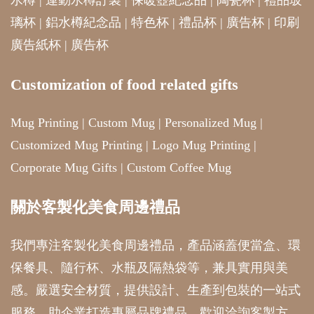
水樽
|
運動水樽訂製
|
保暖壺紀念品
|
陶瓷杯
|
禮品玻
璃杯
|
鋁水樽紀念品
|
特色杯
|
禮品杯
|
廣告杯
|
印刷
廣告紙杯
|
廣告杯
Customization of food related gifts
Mug Printing
|
Custom Mug
|
Personalized Mug
|
Customized Mug Printing
|
Logo Mug Printing
|
Corporate Mug Gifts
|
Custom Coffee Mug
關於客製化美食周邊禮品
我們專注客製化美食周邊禮品，產品涵蓋便當盒、環
保餐具、隨行杯、水瓶及隔熱袋等，兼具實用與美
感。嚴選安全材質，提供設計、生產到包裝的一站式
服務，助企業打造專屬品牌禮品。歡迎洽詢客製方