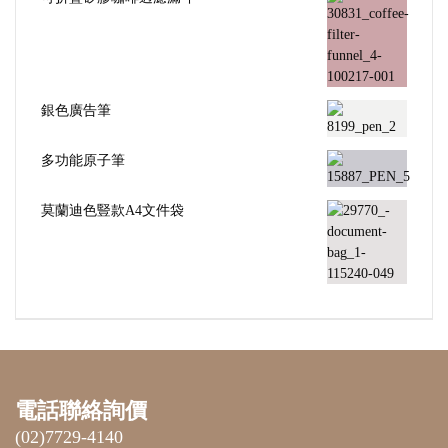
銀色廣告筆
多功能原子筆
莫蘭迪色豎款A4文件袋
電話聯絡詢價
(02)7729-4140