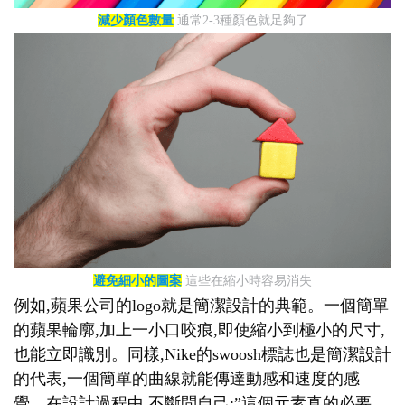
減少顏色數量
通常2-3種顏色就足夠了
避免細小的圖案
這些在縮小時容易消失
例如,蘋果公司的logo就是簡潔設計的典範。一個簡單
的蘋果輪廓,加上一小口咬痕,即使縮小到極小的尺寸,
也能立即識別。同樣,Nike的swoosh標誌也是簡潔設計
的代表,一個簡單的曲線就能傳達動感和速度的感
覺。在設計過程中,不斷問自己:”這個元素真的必要