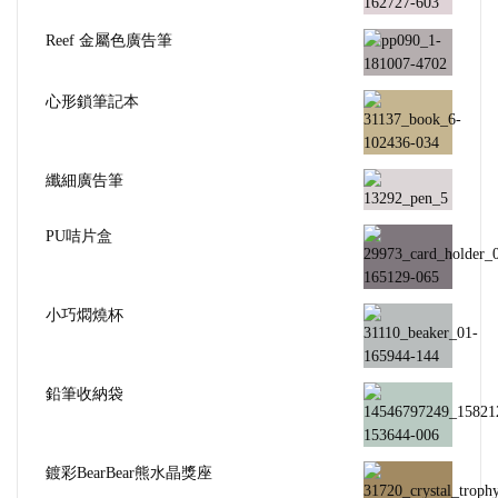
Reef 金屬色廣告筆
心形鎖筆記本
纖細廣告筆
PU咭片盒
小巧燜燒杯
鉛筆收納袋
鍍彩BearBear熊水晶獎座