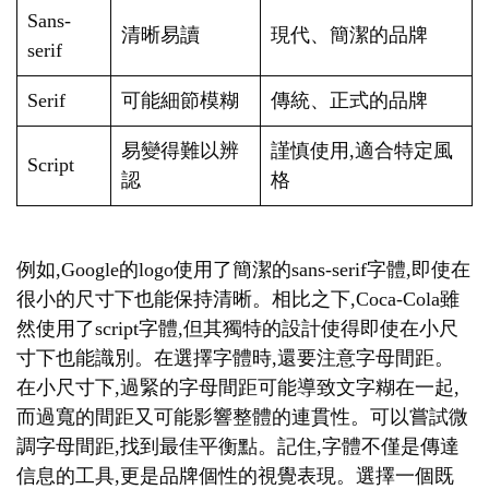
Sans-
清晰易讀
現代、簡潔的品牌
serif
Serif
可能細節模糊
傳統、正式的品牌
易變得難以辨
謹慎使用,適合特定風
Script
認
格
例如,Google的logo使用了簡潔的sans-serif字體,即使在
很小的尺寸下也能保持清晰。相比之下,Coca-Cola雖
然使用了script字體,但其獨特的設計使得即使在小尺
寸下也能識別。在選擇字體時,還要注意字母間距。
在小尺寸下,過緊的字母間距可能導致文字糊在一起,
而過寬的間距又可能影響整體的連貫性。可以嘗試微
調字母間距,找到最佳平衡點。記住,字體不僅是傳達
信息的工具,更是品牌個性的視覺表現。選擇一個既