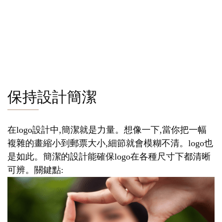
保持設計簡潔
在logo設計中,簡潔就是力量。想像一下,當你把一幅
複雜的畫縮小到郵票大小,細節就會模糊不清。logo也
是如此。簡潔的設計能確保logo在各種尺寸下都清晰
可辨。關鍵點: