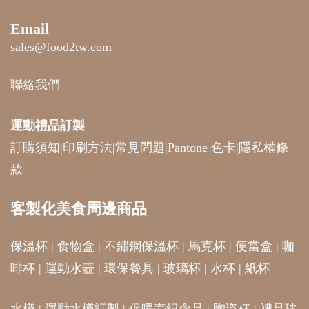
Email
sales@food2tw.com
聯絡我們
運動禮品
訂製
訂購須知
|
印刷方法
|
常見問題
|
Pantone 色卡
|
隱私權條
款
客製化美食周邊商品
保溫杯
|
食物盒
|
不鏽鋼保溫杯
|
馬克杯
|
便當盒
|
咖
啡杯
|
運動水壺
|
環保餐具
|
玻璃杯
|
水杯
|
紙杯