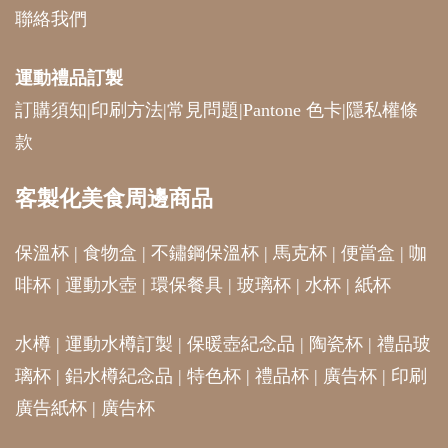
聯絡我們
運動禮品
訂製
訂購須知
|
印刷方法
|
常見問題
|
Pantone 色卡
|
隱私權條
款
客製化美食周邊商品
保溫杯
|
食物盒
|
不鏽鋼保溫杯
|
馬克杯
|
便當盒
|
咖
啡杯
|
運動水壺
|
環保餐具
|
玻璃杯
|
水杯
|
紙杯
水樽
|
運動水樽訂製
|
保暖壺紀念品
|
陶瓷杯
|
禮品玻
璃杯
|
鋁水樽紀念品
|
特色杯
|
禮品杯
|
廣告杯
|
印刷
廣告紙杯
|
廣告杯