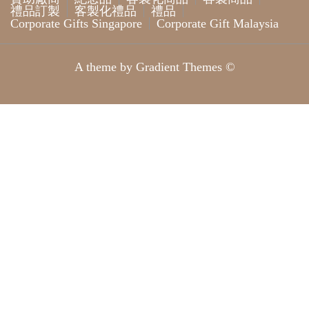
禮品訂製
客製化禮品
禮品
Corporate Gifts Singapore
Corporate Gift Malaysia
A theme by Gradient Themes ©