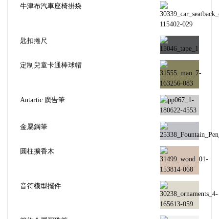
牛津布汽車座椅掛袋
匙扣捲尺
定制兒童卡通棒球帽
Antartic 廣告筆
金屬鋼筆
圓柱擴香木
音符模型擺件