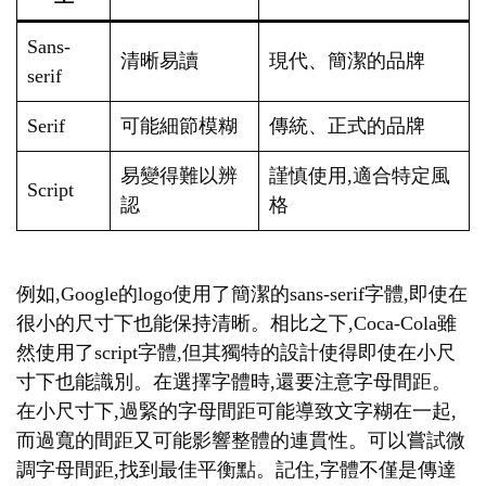
Sans-
清晰易讀
現代、簡潔的品牌
serif
Serif
可能細節模糊
傳統、正式的品牌
易變得難以辨
謹慎使用,適合特定風
Script
認
格
例如,Google的logo使用了簡潔的sans-serif字體,即使在
很小的尺寸下也能保持清晰。相比之下,Coca-Cola雖
然使用了script字體,但其獨特的設計使得即使在小尺
寸下也能識別。在選擇字體時,還要注意字母間距。
在小尺寸下,過緊的字母間距可能導致文字糊在一起,
而過寬的間距又可能影響整體的連貫性。可以嘗試微
調字母間距,找到最佳平衡點。記住,字體不僅是傳達