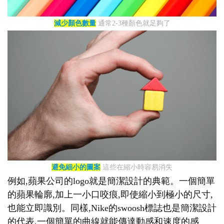
減少顏色數量
通常2-3種顏色就足夠了
避免細小的圖案
這些在縮小時容易消失
例如,蘋果公司的logo就是簡潔設計的典範。一個簡單
的蘋果輪廓,加上一小口咬痕,即使縮小到極小的尺寸,
也能立即識別。同樣,Nike的swoosh標誌也是簡潔設計
的代表,一個簡單的曲線就能傳達動感和速度的感