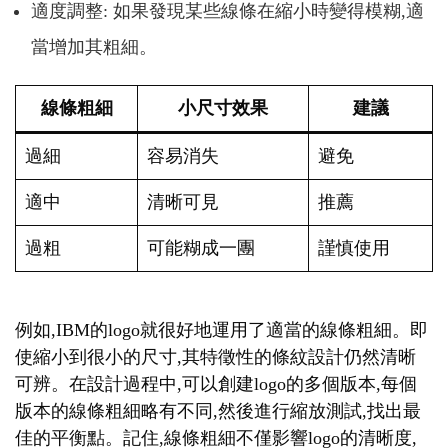
適度調整: 如果發現某些線條在縮小時變得模糊,適
當增加其粗細。
線條粗細
小尺寸效果
建議
過細
容易消失
避免
適中
清晰可見
推薦
過粗
可能糊成一團
謹慎使用
例如,IBM的logo就很好地運用了適當的線條粗細。即
使縮小到很小的尺寸,其特徵性的條紋設計仍然清晰
可辨。在設計過程中,可以創建logo的多個版本,每個
版本的線條粗細略有不同,然後進行縮放測試,找出最
佳的平衡點。記住,線條粗細不僅影響logo的清晰度,