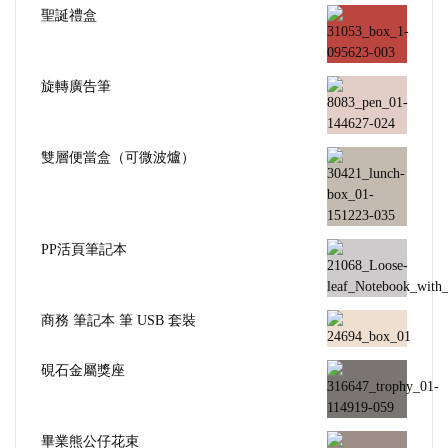
聖誕禮盒
旋轉廣告筆
雙層便當盒（可微波爐）
PP活頁筆記本
商務 筆記本 筆 USB 套裝
硯石金屬獎座
畢業熊公仔花束