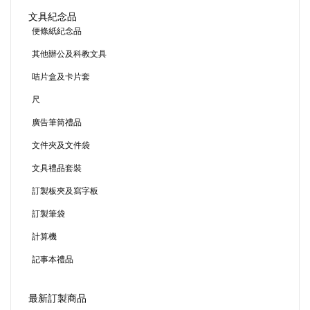
文具紀念品
便條紙紀念品
其他辦公及科教文具
咭片盒及卡片套
尺
廣告筆筒禮品
文件夾及文件袋
文具禮品套裝
訂製板夾及寫字板
訂製筆袋
計算機
記事本禮品
最新訂製商品