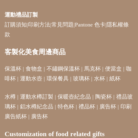
運動禮品
訂製
訂購須知
|
印刷方法
|
常見問題
|
Pantone 色卡
|
隱私權條
款
客製化美食周邊商品
保溫杯
|
食物盒
|
不鏽鋼保溫杯
|
馬克杯
|
便當盒
|
咖
啡杯
|
運動水壺
|
環保餐具
|
玻璃杯
|
水杯
|
紙杯
水樽
|
運動水樽訂製
|
保暖壺紀念品
|
陶瓷杯
|
禮品玻
璃杯
|
鋁水樽紀念品
|
特色杯
|
禮品杯
|
廣告杯
|
印刷
廣告紙杯
|
廣告杯
Customization of food related gifts